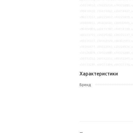
s59224932, s29225259, s79326883, s
s99414459, s19414463, s29414467, s
s89227057, s69225907, s49225908, s
s49400935, s49400940, s39400945, s
s89409806, s69414187, s49414188, s
s69223772, s59224282, s39223537, s
s49226597, s59302029, s69302043, s
s19300471, s99222945, s29224924, s
s59326879, s39326880, s19326881, s
s39312232, s69312235, s49312241, s
s59333281, s09333306, s99333316, 
Характеристики
Бренд