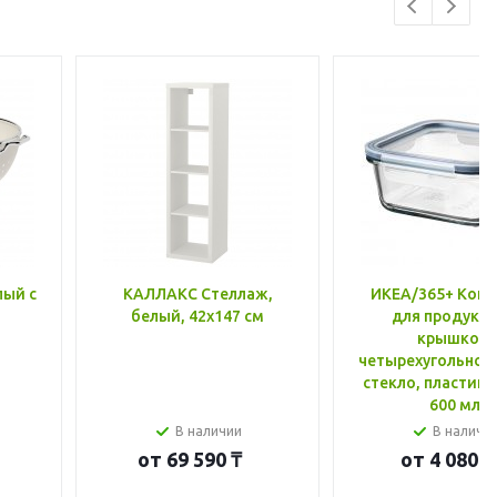
лый с
КАЛЛАКС Стеллаж,
ИКЕА/365+ Конт
белый, 42x147 см
для продукто
крышкой,
четырехугольной
стекло, пластик 
600 мл
В наличии
В наличи
от
69 590 ₸
от
4 080 ₸