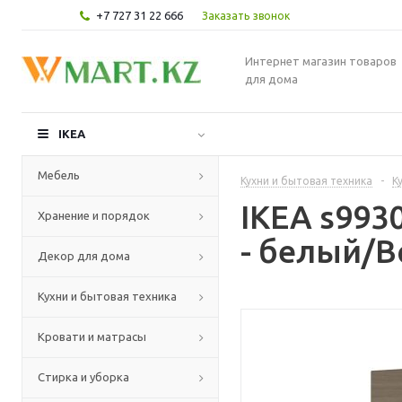
+7 727 31 22 666
Заказать звонок
Интернет магазин товаров
для дома
IKEA
Мебель
Кухни и бытовая техника
-
К
IKEA s99
Хранение и порядок
- белый/В
Декор для дома
Кухни и бытовая техника
Кровати и матрасы
Стирка и уборка