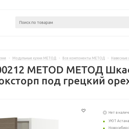
ухни
-
Модульные кухни МЕТОД
-
Все компоненты МЕТОД
-
Навесные
300212 METOD МЕТОД Шкаф
оксторп под грецкий орех
Нет в налич
УЮТ Астан
Новосибирс