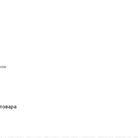
ром
товара
471, s39258391, s69227765, s89225911, s69401948, s59400949, s89404644, s99409764, s8