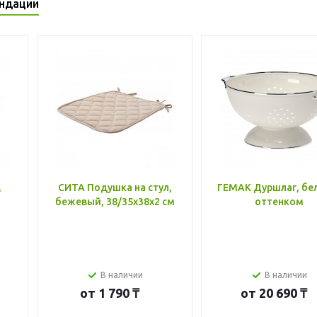
ндации
,
СИТА Подушка на стул,
ГЕМАК Дуршлаг, бе
бежевый, 38/35x38x2 см
оттенком
В наличии
В наличии
от
1 790 ₸
от
20 690 ₸