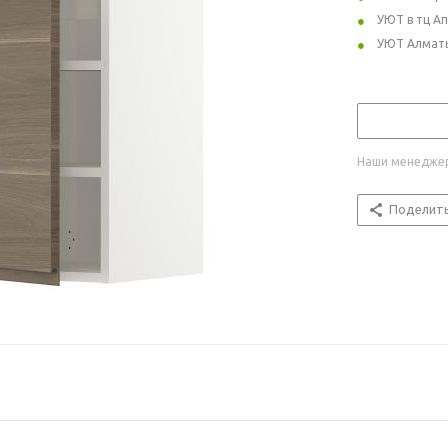
УЮТ в тц А
УЮТ Алмат
Наши менеджер
Поделит