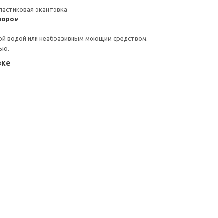
ластиковая окантовка
пором
ой водой или неабразивным моющим средством.
ью.
вке