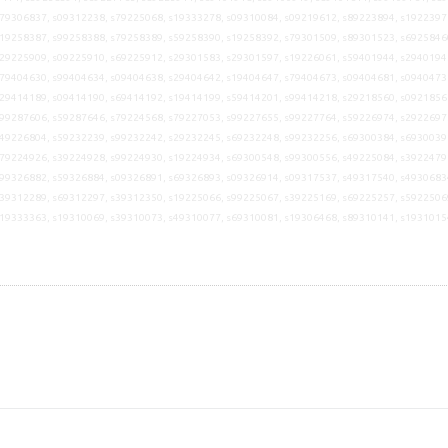
79306837, s09312238, s79225068, s19333278, s09310084, s09219612, s89223894, s1922397
19258387, s99258388, s79258389, s59258390, s19258392, s79301509, s89301523, s6925846
29225909, s09225910, s69225912, s29301583, s29301597, s19226061, s59401944, s2940194
79404630, s99404634, s09404638, s29404642, s19404647, s79404673, s09404681, s0940473
29414189, s09414190, s69414192, s19414199, s59414201, s99414218, s29218560, s0921856
99287606, s59287646, s79224568, s79227053, s99227655, s99227764, s59226974, s2922697
49226804, s59232239, s99232242, s29232245, s69232248, s99232256, s69300384, s6930039
79224926, s39224928, s99224930, s19224934, s69300548, s99300556, s49225084, s3922479
99326882, s59326884, s09326891, s69326893, s09326914, s09317537, s49317540, s4930683
39312289, s69312297, s39312350, s19225066, s99225067, s39225169, s69225257, s5922506
s19333363, s19310069, s39310073, s49310077, s69310081, s19306468, s89310141, s1931015