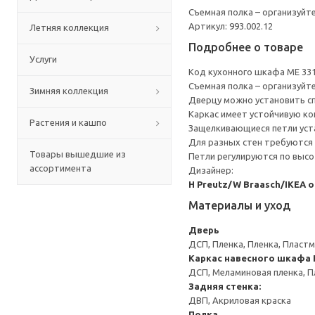
Съемная полка – организуйт
Артикул: 993.002.12
Летняя коллекция
Подробнее о товаре
Услуги
Код кухонного шкафа ME 33
Съемная полка – организуйт
Зимняя коллекция
Дверцу можно установить сп
Каркас имеет устойчивую ко
Растения и кашпо
Защелкивающиеся петли уста
Для разных стен требуются 
Товары вышедшие из
Петли регулируются по высот
ассортимента
Дизайнер:
H Preutz/W Braasch/IKEA 
Материалы и уход
Дверь
ДСП, Пленка, Пленка, Пласт
Каркас навесного шкафа
ДСП, Меламиновая пленка, П
Задняя стенка:
ДВП, Акриловая краска
Полка