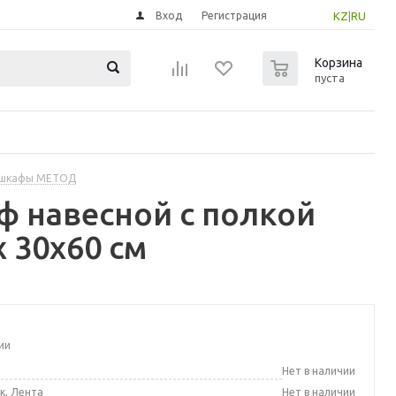
Вход
Регистрация
KZ
|
RU
0
Корзина
пуста
 шкафы МЕТОД
 навесной с полкой
 30x60 см
ии
а
Нет в наличии
к, Лента
Нет в наличии