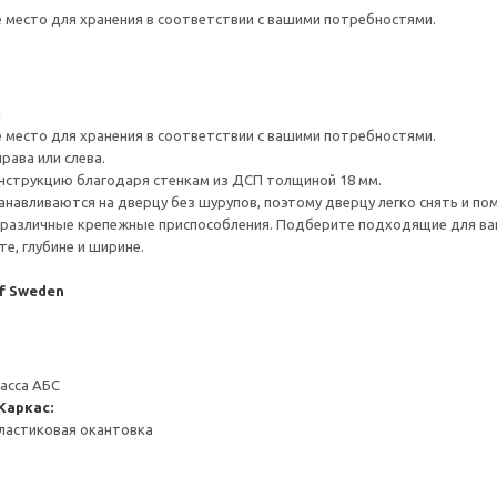
е место для хранения в соответствии с вашими потребностями.
1
е место для хранения в соответствии с вашими потребностями.
рава или слева.
нструкцию благодаря стенкам из ДСП толщиной 18 мм.
навливаются на дверцу без шурупов, поэтому дверцу легко снять и по
различные крепежные приспособления. Подберите подходящие для ваших
е, глубине и ширине.
of Sweden
масса АБС
Каркас:
ластиковая окантовка