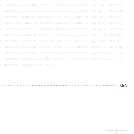
7, s79224182, s49232249, s59223701, s59299871, s59299885, s19232482, s79414455,
0, s19227013, s79227661, s29227079, s79227656, s59226969, s59300030, s69300044,
5, s09401946, s89401947, s49401949, s59401982, s19401984, s39402020, s59400930,
7, s79409760, s59409761, s39409762, s19409763, s69409765, s49409785, s09409787,
1, s89218562, s69218563, s19218565, s49301351, s49301365, s19223449, s59225795,
5, s19300310, s29300324, s19227720, s89226642, s79226765, s29226838, s69226431,
8, s39232481, s79222970, s79223154, s59223070, s09223195, s89223243, s09300457,
2, s19224793, s99224794, s19225453, s89225261, s99300212, s99300226, s59224847,
4, s89317543, s19317546, s19317626, s29317683, s49317743, s59312226, s99312229,
9, s59299946, s69299960, s89224935, s39333263, s29333268, s69333271, s79333275,
4, s49310195, s19301102, s69301072
IKEA