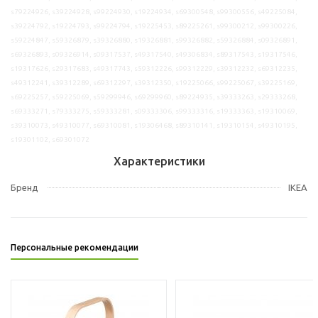
s79224926, s39224928, s99224930, s19224934, s69300548, s99300556, s49225084,
s39224792, s19224793, s99224794, s19225453, s89225261, s99300212, s99300226,
s59224847, s59326879, s39326880, s19326881, s99326882, s59326884, s09326891,
s69326893, s09326914, s09317537, s49317540, s49306834, s89317543, s19317546,
s19317626, s29317683, s49317743, s59312226, s99312229, s39312232, s69312235,
s49312241, s39312289, s69312297, s39312350, s19225066, s99225067, s39225169,
s69225257, s59225069, s59299946, s69299960, s89224935, s39333263, s29333268,
s69333271, s79333275, s59333281, s09333306, s99333316, s19333363, s19310069,
s39310073, s49310077, s69310081, s19306468, s89310141, s19310154, s49310195,
s19301102, s69301072
Характеристики
Бренд
IKEA
Персональные рекомендации