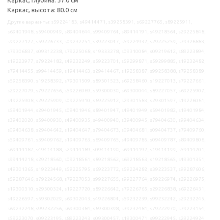
Каркас, высота: 80.0 см
Другие варианты: s59224183, s49414471, s39258391, s69227765, s89225911,
s69401948, s59400949, s89404644, s99409764, s89414191, s49218564, s29225848,
s99227127, s59226733, s09232251, s39223047, s59224932, s29225259, s79326883,
s79306837, s09312238, s79225068, s19333278, s09310084, s09219612, s89223894,
s19223977, s79224182, s49232249, s59223701, s59299871, s59299885, s19232482,
s79414455, s99414459, s19414463, s29414467, s19258387, s99258388, s79258389,
s59258390, s19258392, s79301509, s89301523, s69258460, s19227013, s79227661,
s29227079, s79227656, s59226969, s59300030, s69300044, s89227057, s69225907,
s49225908, s29225909, s09225910, s69225912, s29301583, s29301597, s19226061,
s59401944, s29401945, s09401946, s89401947, s49401949, s59401982, s19401984,
s39402020, s59400930, s49400935, s49400940, s39400945, s79404630, s99404634,
s09404638, s29404642, s19404647, s79404673, s09404681, s09404737, s79409760,
s59409761, s39409762, s19409763, s69409765, s49409785, s09409787, s89409806,
s69414187, s49414188, s29414189, s09414190, s69414192, s19414199, s59414201,
s99414218, s29218560, s09218561, s89218562, s69218563, s19218565, s49301351,
s49301365, s19223449, s59225795, s69223772, s59224282, s39223537, s99287606,
s59287646, s79224568, s79227053, s99227655, s99227764, s59226974, s29226975,
s19300310, s29300324, s19227720, s89226642, s79226765, s29226838, s69226431,
s49226597, s59302029, s69302043, s49226804, s59232239, s99232242, s29232245,
s69232248, s99232256, s69300384, s69300398, s39232481, s79222970, s79223154,
s59223070, s09223195, s89223243, s09300457, s19300471, s99222945, s29224924,