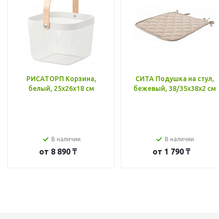
РИСАТОРП Корзина,
СИТА Подушка на стул,
белый, 25x26x18 см
бежевый, 38/35x38x2 см
В наличии
В наличии
от
8 890 ₸
от
1 790 ₸