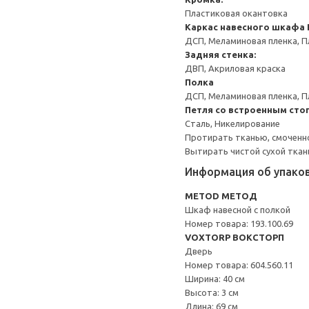
Пластиковая окантовка
Каркас навесного шкафа
ДСП, Меламиновая пленка, П
Задняя стенка:
ДВП, Акриловая краска
Полка
ДСП, Меламиновая пленка, П
Петля со встроенным сто
Сталь, Никелирование
Протирать тканью, смоченн
Вытирать чистой сухой ткан
Информация об упако
METOD МЕТОД
Шкаф навесной с полкой
Номер товара: 193.100.69
VOXTORP ВОКСТОРП
Дверь
Номер товара: 604.560.11
Ширина: 40 см
Высота: 3 см
Длина: 69 см