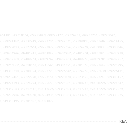
9414191, s49218564, s29225848, s99227127, s59226733, s09232251, s39223047,
7, s79224182, s49232249, s59223701, s59299871, s59299885, s19232482, s79414455,
0, s19227013, s79227661, s29227079, s79227656, s59226969, s59300030, s69300044,
5, s09401946, s89401947, s49401949, s59401982, s19401984, s39402020, s59400930,
7, s79409760, s59409761, s39409762, s19409763, s69409765, s49409785, s09409787,
1, s89218562, s69218563, s19218565, s49301351, s49301365, s19223449, s59225795,
5, s19300310, s29300324, s19227720, s89226642, s79226765, s29226838, s69226431,
8, s39232481, s79222970, s79223154, s59223070, s09223195, s89223243, s09300457,
2, s19224793, s99224794, s19225453, s89225261, s99300212, s99300226, s59224847,
4, s89317543, s19317546, s19317626, s29317683, s49317743, s59312226, s99312229,
9, s59299946, s69299960, s89224935, s39333263, s29333268, s69333271, s79333275,
4, s49310195, s19301102, s69301072
IKEA