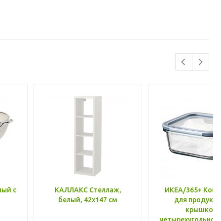
лый с
КАЛЛАКС Стеллаж,
ИКЕА/365+ Конт
белый, 42x147 см
для продукто
крышкой,
четырехугольной