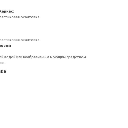
Каркас:
ластиковая окантовка
ластиковая окантовка
пором
ой водой или неабразивным моющим средством.
ью.
вке