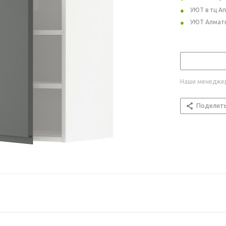
УЮТ в тц А
УЮТ Алмат
Наши менеджер
Поделит