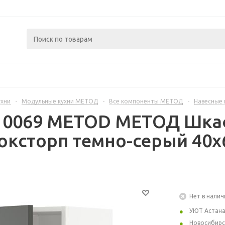
ухни
-
Модульные кухни МЕТОД
-
Все компоненты МЕТОД
-
Навесные
310069 METOD МЕТОД Шкаф
оксторп темно-серый 40x
Нет в налич
УЮТ Астан
Новосибирс