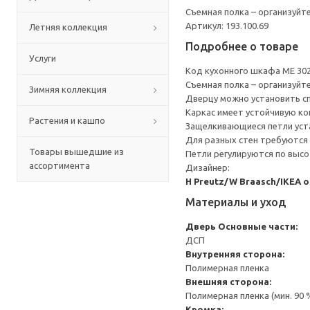
Съемная полка – организуйт
Артикул: 193.100.69
Летняя коллекция
Подробнее о товаре
Услуги
Код кухонного шкафа ME 30
Съемная полка – организуйт
Зимняя коллекция
Дверцу можно установить сп
Каркас имеет устойчивую ко
Растения и кашпо
Защелкивающиеся петли уста
Для разных стен требуются 
Товары вышедшие из
Петли регулируются по высот
ассортимента
Дизайнер:
H Preutz/W Braasch/IKEA 
Материалы и уход
Дверь
Основные части:
ДСП
Внутренняя сторона:
Полимерная пленка
Внешняя сторона:
Полимерная пленка (мин. 90
Кромка: