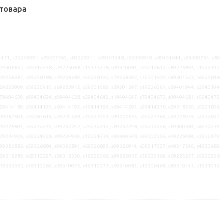
товара
471, s39258391, s69227765, s89225911, s69401948, s59400949, s89404644, s99409764, s8
79306837, s09312238, s79225068, s19333278, s09310084, s09219612, s89223894, s1922397
19258387, s99258388, s79258389, s59258390, s19258392, s79301509, s89301523, s6925846
29225909, s09225910, s69225912, s29301583, s29301597, s19226061, s59401944, s2940194
79404630, s99404634, s09404638, s29404642, s19404647, s79404673, s09404681, s0940473
29414189, s09414190, s69414192, s19414199, s59414201, s99414218, s29218560, s0921856
99287606, s59287646, s79224568, s79227053, s99227655, s99227764, s59226974, s2922697
49226804, s59232239, s99232242, s29232245, s69232248, s99232256, s69300384, s6930039
79224926, s39224928, s99224930, s19224934, s69300548, s99300556, s49225084, s3922479
99326882, s59326884, s09326891, s69326893, s09326914, s09317537, s49317540, s4930683
39312289, s69312297, s39312350, s19225066, s99225067, s39225169, s69225257, s5922506
s19333363, s19310069, s39310073, s49310077, s69310081, s19306468, s89310141, s1931015