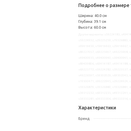
Подробнее о размере 
Ширина: 40.0 см
Глубина: 39.1 см
Высота: 60.0 см
Другие варианты: s59224183, s49414
s59224932, s29225259, s79326883, s
s99414459, s19414463, s29414467, s
s89227057, s69225907, s49225908, s
s49400935, s49400940, s39400945, s
s89409806, s69414187, s49414188, s
s69223772, s59224282, s39223537, s
s49226597, s59302029, s69302043, s
s19300471, s99222945, s29224924, s
s59326879, s39326880, s19326881, s
s39312232, s69312235, s49312241, s
s59333281, s09333306, s99333316, 
Характеристики
Бренд