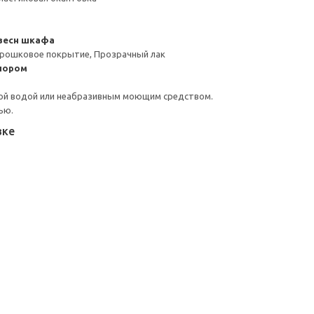
весн шкафа
орошковое покрытие, Прозрачный лак
пором
ой водой или неабразивным моющим средством.
ью.
вке