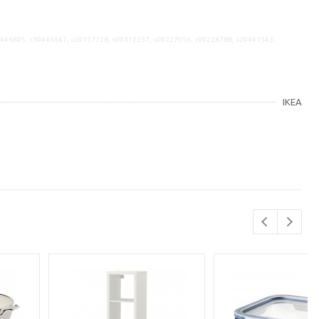
9446695, s39446547, s59317728, s09312337, s09227056, s99226788, s29441343,
IKEA