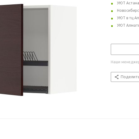
УЮТ Астан
Новосибирс
УЮТ в тц А
УЮТ Алмат
Наши менеджер
Поделит