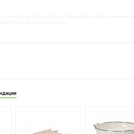
047, s19447185, s09446723, s49447179, s19223208, s49240678, s09224798, s39446868, s0
s09446718, s19445624, s29446213, s59414215
ндации