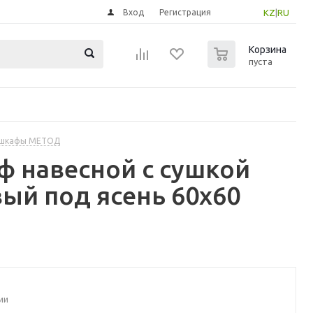
Вход
Регистрация
KZ
|
RU
0
Корзина
пуста
 шкафы МЕТОД
 навесной с сушкой
ый под ясень 60x60
ии