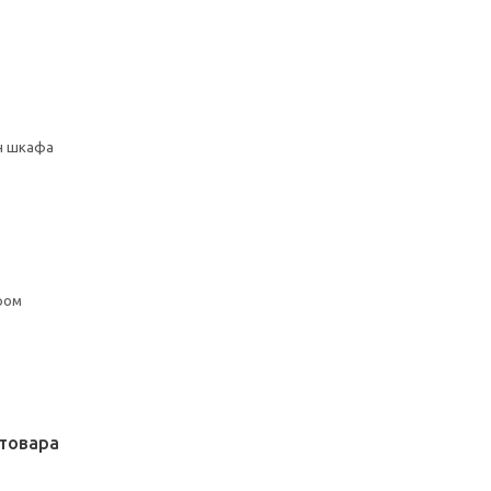
сн шкафа
ром
товара