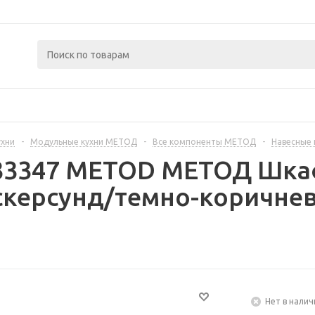
ухни
-
Модульные кухни МЕТОД
-
Все компоненты МЕТОД
-
Навесные
333347 METOD МЕТОД Шкаф
скерсунд/темно-коричнев
Нет в налич