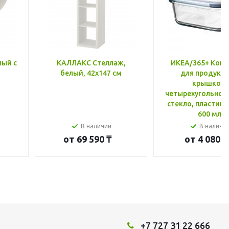
лый с
КАЛЛАКС Стеллаж,
ИКЕА/365+ Конт
белый, 42x147 см
для продукто
крышкой,
четырехугольной
стекло, пластик 
600 мл
В наличии
В наличи
от
69 590 ₸
от
4 080 ₸
+7 727 31 22 666