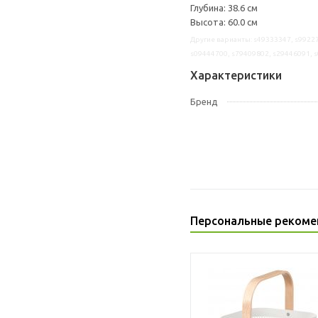
Глубина: 38.6 см
Высота: 60.0 см
Другие варианты: s49333347, s99227
s09444700, s79409802, s29446091, 
Характеристики
Бренд
Персональные рекоме