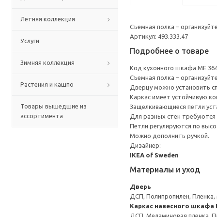
Летняя коллекция
Съемная полка – организуйт
Артикул: 493.333.47
Услуги
Подробнее о товаре
Зимняя коллекция
Код кухонного шкафа ME 36
Съемная полка – организуйт
Растения и кашпо
Дверцу можно установить сп
Каркас имеет устойчивую ко
Товары вышедшие из
Защелкивающиеся петли уста
ассортимента
Для разных стен требуются 
Петли регулируются по высот
Можно дополнить ручкой.
Дизайнер:
IKEA of Sweden
Материалы и уход
Дверь
ДСП, Полипропилен, Пленка,
Каркас навесного шкафа
ДСП, Меламиновая пленка, П