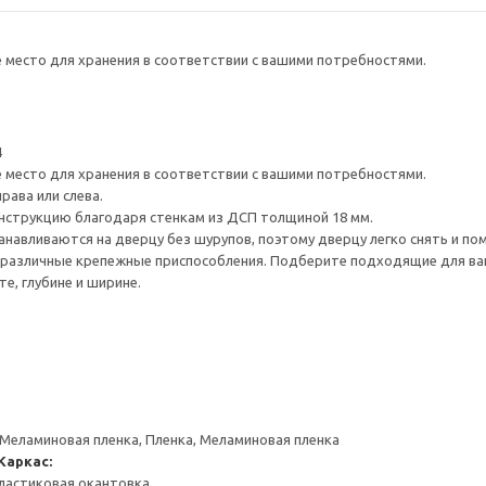
е место для хранения в соответствии с вашими потребностями.
4
е место для хранения в соответствии с вашими потребностями.
рава или слева.
нструкцию благодаря стенкам из ДСП толщиной 18 мм.
навливаются на дверцу без шурупов, поэтому дверцу легко снять и по
различные крепежные приспособления. Подберите подходящие для ваших
е, глубине и ширине.
 Меламиновая пленка, Пленка, Меламиновая пленка
Каркас:
ластиковая окантовка