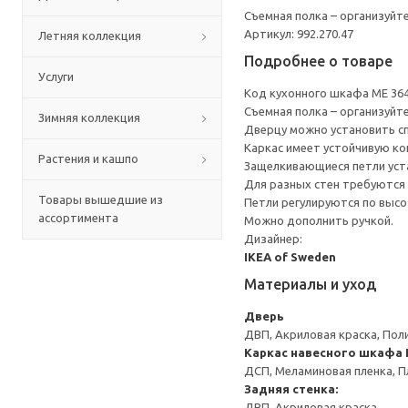
Съемная полка – организуйт
Артикул: 992.270.47
Летняя коллекция
Подробнее о товаре
Услуги
Код кухонного шкафа ME 36
Съемная полка – организуйт
Зимняя коллекция
Дверцу можно установить сп
Каркас имеет устойчивую ко
Растения и кашпо
Защелкивающиеся петли уста
Для разных стен требуются 
Товары вышедшие из
Петли регулируются по высот
ассортимента
Можно дополнить ручкой.
Дизайнер:
IKEA of Sweden
Материалы и уход
Дверь
ДВП, Акриловая краска, Пол
Каркас навесного шкафа
ДСП, Меламиновая пленка, П
Задняя стенка:
ДВП, Акриловая краска