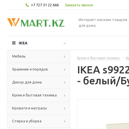
+7 727 31 22 666
Заказать звонок
Интернет магазин товаров
для дома
IKEA
Мебель
Кухни и бытовая техника
-
К
IKEA s99
Хранение и порядок
- белый/Б
Декор для дома
Кухни и бытовая техника
Кровати и матрасы
Стирка и уборка