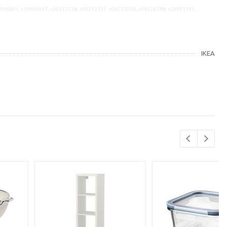
9446695, s39446547, s59317728, s09312337, s09227056, s99226788, s29441343,
IKEA