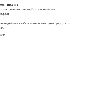
весн шкафа
орошковое покрытие, Прозрачный лак
пором
ой водой или неабразивным моющим средством.
ью.
вке