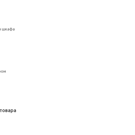
сн шкафа
ром
товара