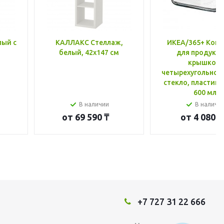
лый с
КАЛЛАКС Стеллаж,
ИКЕА/365+ Конт
белый, 42x147 см
для продукто
крышкой,
четырехугольной
стекло, пластик 
600 мл
В наличии
В наличи
от
69 590 ₸
от
4 080 ₸
+7 727 31 22 666