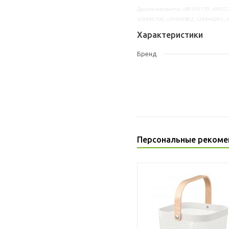
Другие варианты: s89310179, s99227
s09444700, s79409802, s29446091, 
Характеристики
Бренд
Персональные рекоме