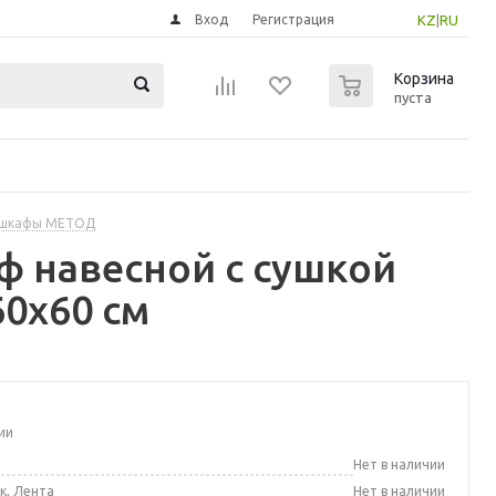
Вход
Регистрация
KZ
|
RU
0
Корзина
пуста
 шкафы МЕТОД
 навесной с сушкой
60x60 см
ии
а
Нет в наличии
к, Лента
Нет в наличии