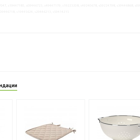
047, s19447185, s09446723, s49447179, s19223208, s49240678, s09224798, s39446868, s0
s09446718, s19445624, s29446213, s59414215
ндации