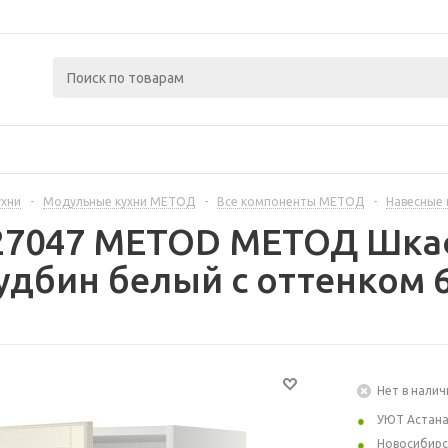
ухни
-
Модульные кухни МЕТОД
-
Все компоненты МЕТОД
-
Навесные
227047 METOD МЕТОД Шкаф
удбин белый с оттенком 
Нет в налич
УЮТ Астан
Новосибирс