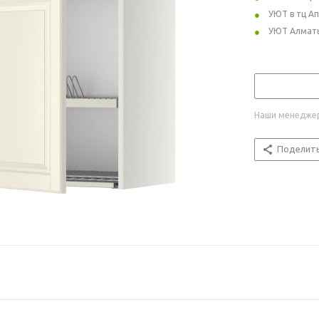
УЮТ в тц А
УЮТ Алмат
Наши менеджер
Поделит