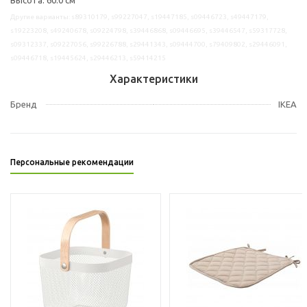
Другие варианты: s89310179, s99227047, s19447185, s09446723, s49447179,
s19223208, s49240678, s09224798, s39446868, s09446695, s39446547, s59317728,
s09312337, s09227056, s99226788, s29441343, s09444700, s79409802, s29446091,
s09446718, s19445624, s29446213, s59414215
Характеристики
Бренд
IKEA
Персональные рекомендации