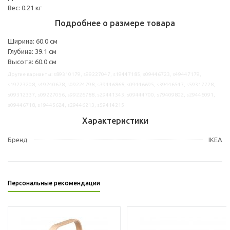
Вес: 0.21 кг
Подробнее о размере товара
Ширина: 60.0 см
Глубина: 39.1 см
Высота: 60.0 см
Другие варианты: s89310179, s99227047, s19447185, s09446723, s49447179,
s19223208, s49240678, s09224798, s39446868, s09446695, s39446547, s59317728,
s09312337, s09227056, s99226788, s29441343, s09444700, s79409802, s29446091,
s09446718, s19445624, s29446213, s59414215
Характеристики
Бренд
IKEA
Персональные рекомендации