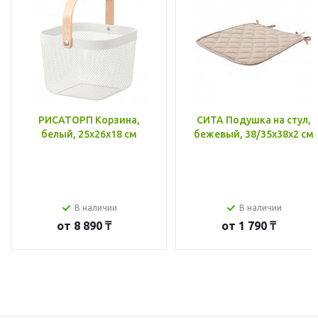
РИСАТОРП Корзина,
СИТА Подушка на стул,
белый, 25x26x18 см
бежевый, 38/35x38x2 см
В наличии
В наличии
от
8 890 ₸
от
1 790 ₸