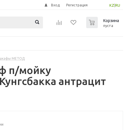
Вход
Регистрация
KZ
|
RU
0
Корзина
пуста
 шкафы МЕТОД
ф п/мойку
Кунгсбакка антрацит
ии