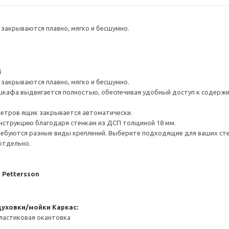
закрываются плавно, мягко и бесшумно.
4
закрываются плавно, мягко и бесшумно.
шкафа выдвигается полностью, обеспечивая удобный доступ к содерж
метров ящик закрывается автоматически.
нструкцию благодаря стенкам из ДСП толщиной 18 мм.
ребуются разные виды креплений. Выберите подходящие для ваших стен 
отдельно.
J Pettersson
духовки/мойки
Каркас:
ластиковая окантовка