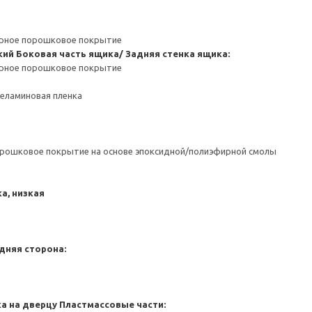
ерное порошковое покрытие
кий
Боковая часть ящика/ Задняя стенка ящика:
ерное порошковое покрытие
Меламиновая пленка
орошковое покрытие на основе эпоксидной/полиэфирной смолы
а, низкая
дняя сторона:
а на дверцу
Пластмассовые части: