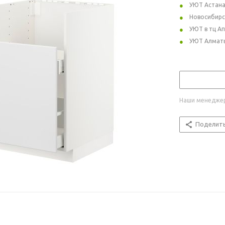
УЮТ Астан
Новосибирс
УЮТ в тц А
УЮТ Алмат
Наши менеджер
Поделит