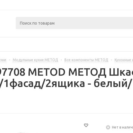
ухни
-
Модульные кухни МЕТОД
-
Все компоненты МЕТОД
-
Кухонные
297708 METOD МЕТОД Шка
1фасад/2ящика - белый/
Нет в налич