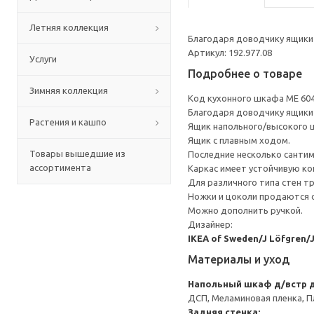
Летняя коллекция
Благодаря доводчику ящики 
Артикул: 192.977.08
Услуги
Подробнее о товаре
Зимняя коллекция
Код кухонного шкафа ME 60
Благодаря доводчику ящики 
Растения и кашпо
Ящик напольного/высокого 
Ящик с плавным ходом.
Товары вышедшие из
Последние несколько санти
ассортимента
Каркас имеет устойчивую ко
Для различного типа стен т
Ножки и цоколи продаются 
Можно дополнить ручкой.
Дизайнер:
IKEA of Sweden/J Löfgren/
Материалы и уход
Напольный шкаф д/встр 
ДСП, Меламиновая пленка, П
Задняя стенка: