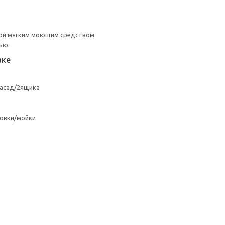
ой мягким моющим средством.
ью.
вке
асад/2ящика
овки/мойки