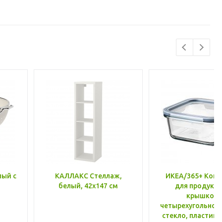
лый с
КАЛЛАКС Стеллаж,
ИКЕА/365+ Конт
белый, 42x147 см
для продукто
крышкой,
четырехугольной
стекло, пластик 