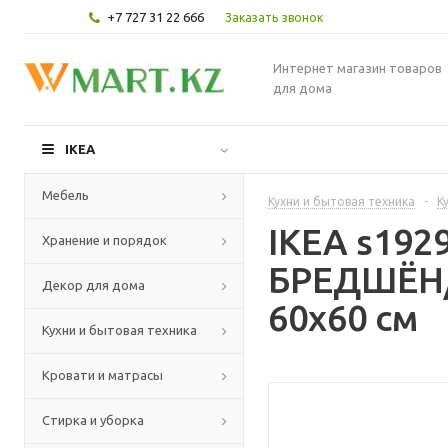
+7 727 31 22 666
Заказать звонок
Интернет магазин товаров
для дома
IKEA
Мебель
Кухни и бытовая техника
-
К
IKEA s19
Хранение и порядок
БРЕДШЁН/
Декор для дома
60x60 см
Кухни и бытовая техника
Кровати и матрасы
Стирка и уборка