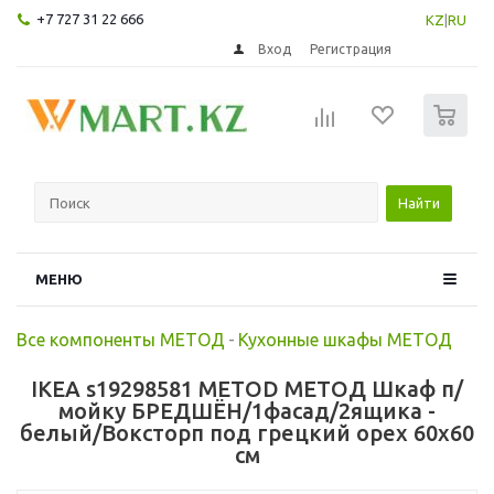
+7 727 31 22 666
KZ
|
RU
Вход
Регистрация
0
Найти
МЕНЮ
Все компоненты МЕТОД
-
Кухонные шкафы МЕТОД
IKEA s19298581 METOD МЕТОД Шкаф п/
мойку БРЕДШЁН/1фасад/2ящика -
белый/Воксторп под грецкий орех 60x60
см