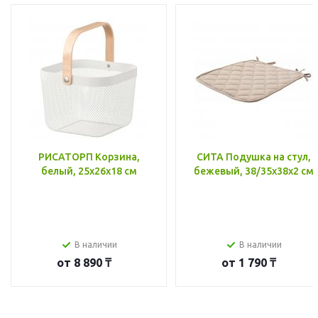
РИСАТОРП Корзина,
СИТА Подушка на стул,
белый, 25x26x18 см
бежевый, 38/35x38x2 см
В наличии
В наличии
от
8 890 ₸
от
1 790 ₸