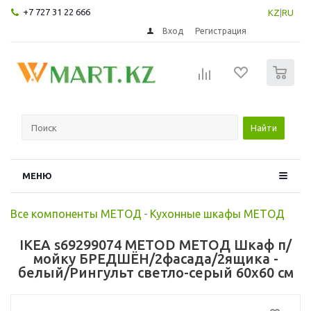
+7 727 31 22 666
KZ
|
RU
Вход
Регистрация
0
Найти
МЕНЮ
Все компоненты МЕТОД
-
Кухонные шкафы МЕТОД
IKEA s69299074 METOD МЕТОД Шкаф п/
мойку БРЕДШЁН/2фасада/2ящика -
белый/Рингульт светло-серый 60x60 см