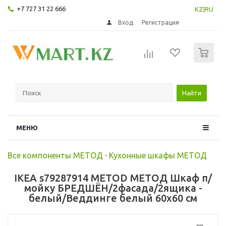
+7 727 31 22 666
KZ
|
RU
Вход
Регистрация
0
Найти
МЕНЮ
Все компоненты МЕТОД
-
Кухонные шкафы МЕТОД
IKEA s79287914 METOD МЕТОД Шкаф п/
мойку БРЕДШЁН/2фасада/2ящика -
белый/Веддинге белый 60x60 см