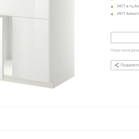
УЮТ в тц А
УЮТ Алмат
Наши менеджер
Поделит