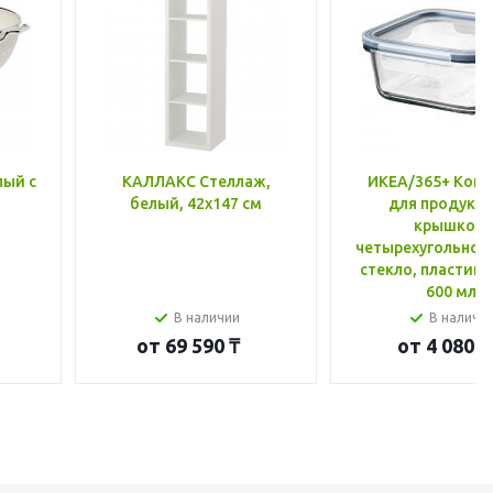
лый с
КАЛЛАКС Стеллаж,
ИКЕА/365+ Конт
белый, 42x147 см
для продукто
крышкой,
четырехугольной
стекло, пластик 
600 мл
В наличии
В наличи
от
69 590 ₸
от
4 080 ₸