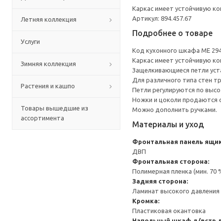
Каркас имеет устойчивую ко
Артикул: 894.457.67
Летняя коллекция
Подробнее о товаре
Услуги
Код кухонного шкафа ME 29
Каркас имеет устойчивую ко
Зимняя коллекция
Защелкивающиеся петли уста
Для различного типа стен т
Растения и кашпо
Петли регулируются по высот
Ножки и цоколи продаются 
Товары вышедшие из
Можно дополнить ручками.
ассортимента
Материалы и уход
Фронтальная панель ящик
ДВП
Фронтальная сторона:
Полимерная пленка (мин. 70
Задняя сторона:
Ламинат высокого давления 
Кромка:
Пластиковая окантовка
Напольный шкаф д/встр 