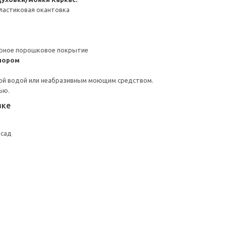
ластиковая окантовка
ерное порошковое покрытие
пором
ой водой или неабразивным моющим средством.
ью.
вке
асад