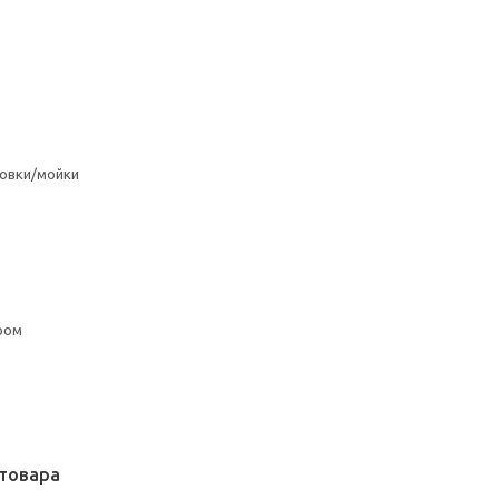
овки/мойки
ром
товара