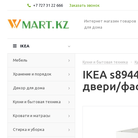
+7 727 31 22 666
Заказать звонок
Интернет магазин товаров
для дома
IKEA
Мебель
Кухни и бытовая техника
-
К
IKEA s89
Хранение и порядок
двери/фас
Декор для дома
Кухни и бытовая техника
Кровати и матрасы
Стирка и уборка