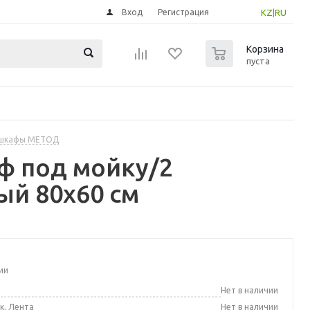
Вход
Регистрация
KZ
|
RU
0
Корзина
пуста
 шкафы МЕТОД
ф под мойку/2
ый 80x60 см
ии
а
Нет в наличии
к, Лента
Нет в наличии