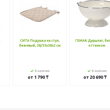
,
СИТА Подушка на стул,
ГЕМАК Дуршлаг, бе
бежевый, 38/35x38x2 см
оттенком
В наличии
В наличии
от
1 790 ₸
от
20 690 ₸