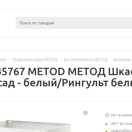
ухни
-
Модульные кухни МЕТОД
-
Все компоненты МЕТОД
-
Кухонные
445767 METOD МЕТОД Шка
ад - белый/Рингульт бел
Нет в налич
УЮТ Астан
Новосибирс