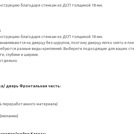
нструкцию благодаря стенкам из ДСП толщиной 18 мм.
4
нструкцию благодаря стенкам из ДСП толщиной 18 мм.
навливаются на дверцу без шурупов, поэтому дверцу легко снять и по
ребуются разные виды креплений. Выберите подходящие для ваших стен 
е, глубине и ширине.
отдельно.
а/ дверь
Фронтальная часть:
 % переработанного материала)
(меламин)
духовки/мойки
Каркас: