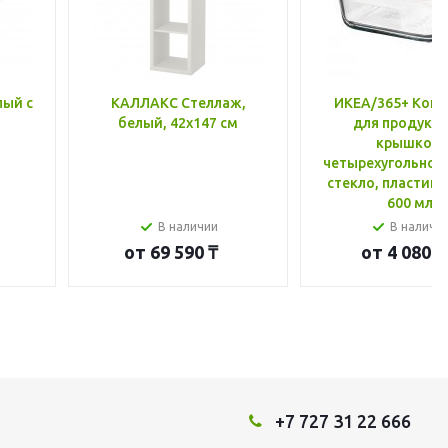
лый с
КАЛЛАКС Стеллаж,
ИКЕА/365+ Конт
белый, 42x147 см
для продукто
крышкой,
четырехугольной
стекло, пластик 
600 мл
В наличии
В наличи
от
69 590 ₸
от
4 080 ₸
+7 727 31 22 666