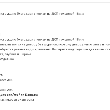
нструкцию благодаря стенкам из ДСП толщиной 18 мм.
4
нструкцию благодаря стенкам из ДСП толщиной 18 мм.
навливаются на дверцу без шурупов, поэтому дверцу легко снять и по
ребуются разные виды креплений. Выберите подходящие для ваших стен 
е, глубине и ширине.
отдельно.
ка
масса АБС
масса АБС
духовки/мойки
Каркас:
ластиковая окантовка