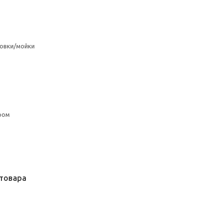
овки/мойки
ром
товара