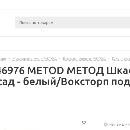
ухни
-
Модульные кухни МЕТОД
-
Все компоненты МЕТОД
-
Кухонные
446976 METOD МЕТОД Шка
ад - белый/Воксторп под
Нет в налич