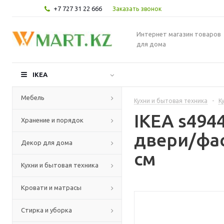
+7 727 31 22 666
Заказать звонок
Интернет магазин товаров
для дома
IKEA
Мебель
Кухни и бытовая техника
-
К
IKEA s49
Хранение и порядок
двери/фас
Декор для дома
см
Кухни и бытовая техника
Кровати и матрасы
Стирка и уборка