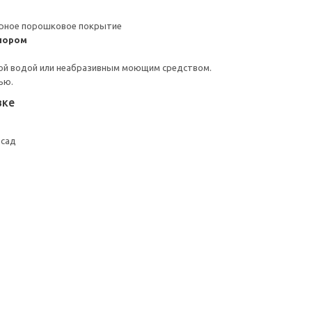
ерное порошковое покрытие
пором
ой водой или неабразивным моющим средством.
ью.
вке
асад