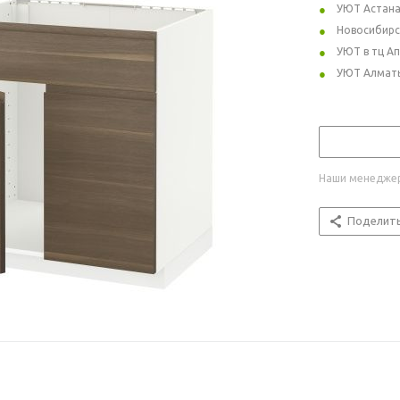
УЮТ Астан
Новосибирс
УЮТ в тц А
УЮТ Алмат
Наши менеджер
Поделит