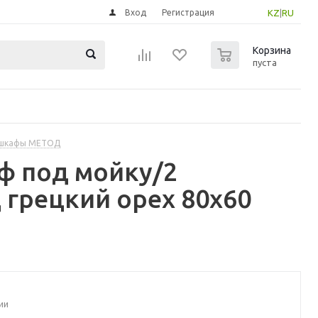
Вход
Регистрация
KZ
|
RU
0
Корзина
пуста
 шкафы МЕТОД
ф под мойку/2
 грецкий орех 80x60
ии