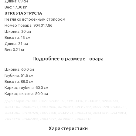
Длина: 89 см
Вес: 17.30 кг
UTRUSTA УТРУСТА
Петля со встроенным стопором
Номер товара: 904.017.86
Ширина: 20 см
Высота: 15 см
Длина: 21 см
Вес: 0.21 кг
Подробнее о размере товара
Ширина: 60.0 см
Глубина: 61.6 см
Высота: 88.0 см
Каркас, глубина: 60.0 см
Каркас, высота: 80.0 см
Другие варианты: s09326829, s99441368, s19404416, s19446015, s09409674,
s69446367, s69447197, s79446946, s69396051, s79312862, s99298228, s09444738,
s49445967, s39297689, s39297788, s29445124, s39447434, s09447435, s29470854,
s39287732, s39445883, s29446557, s69298630, s29447316
Характеристики