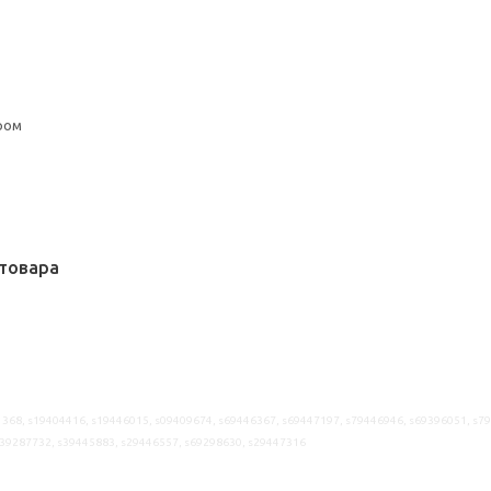
ром
товара
368, s19404416, s19446015, s09409674, s69446367, s69447197, s79446946, s69396051, s7
s39287732, s39445883, s29446557, s69298630, s29447316