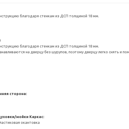
нструкцию благодаря стенкам из ДСП толщиной 18 мм.
0
нструкцию благодаря стенкам из ДСП толщиной 18 мм.
навливаются на дверцу без шурупов, поэтому дверцу легко снять и по
нняя сторона:
духовки/мойки
Каркас:
ластиковая окантовка