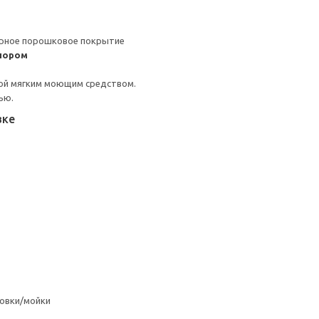
ерное порошковое покрытие
пором
ой мягким моющим средством.
ью.
вке
овки/мойки