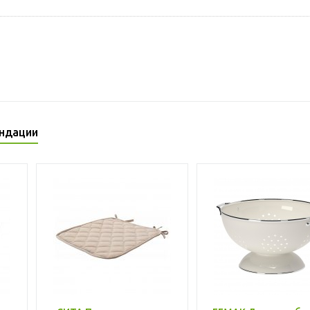
ндации