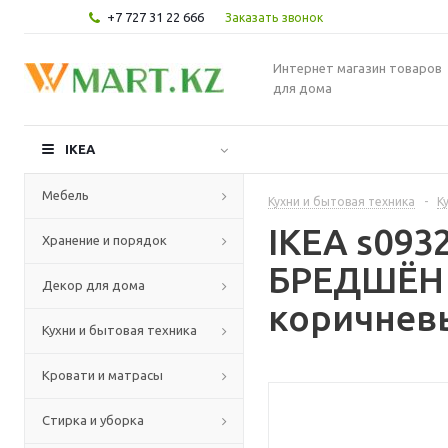
+7 727 31 22 666
Заказать звонок
Интернет магазин товаров
для дома
IKEA
Мебель
Кухни и бытовая техника
-
К
IKEA s09
Хранение и порядок
БРЕДШЁН 
Декор для дома
коричневы
Кухни и бытовая техника
Кровати и матрасы
Стирка и уборка