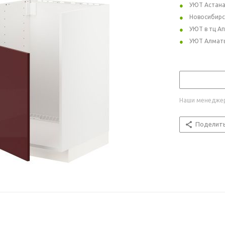
УЮТ Астан
Новосибирс
УЮТ в тц А
УЮТ Алмат
Наши менеджер
Поделит