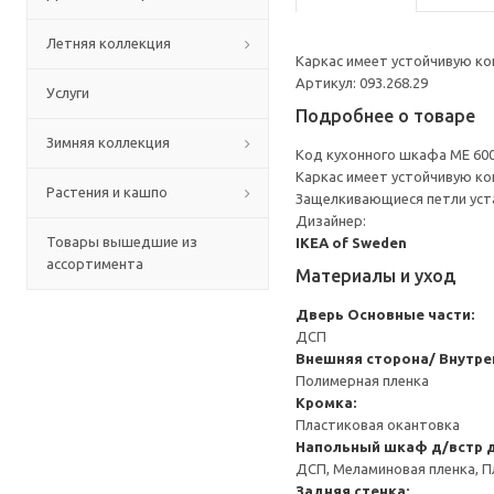
Летняя коллекция
Каркас имеет устойчивую ко
Артикул: 093.268.29
Услуги
Подробнее о товаре
Зимняя коллекция
Код кухонного шкафа ME 60
Каркас имеет устойчивую ко
Растения и кашпо
Защелкивающиеся петли уста
Дизайнер:
Товары вышедшие из
IKEA of Sweden
ассортимента
Материалы и уход
Дверь
Основные части:
ДСП
Внешняя сторона/ Внутре
Полимерная пленка
Кромка:
Пластиковая окантовка
Напольный шкаф д/встр 
ДСП, Меламиновая пленка, П
Задняя стенка: