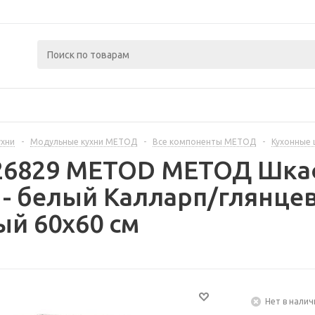
ухни
-
Модульные кухни МЕТОД
-
Все компоненты МЕТОД
-
Кухонные
326829 METOD МЕТОД Шка
- белый Калларп/глянцев
й 60x60 см
Нет в налич