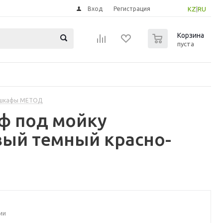
Вход
Регистрация
KZ
|
RU
0
Корзина
пуста
 шкафы МЕТОД
ф под мойку
ый темный красно-
ии