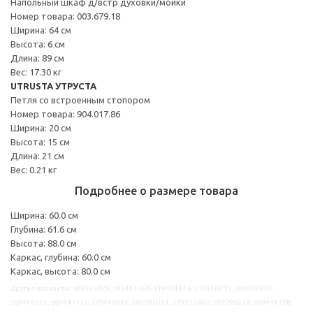
Напольный шкаф д/встр духовки/мойки
Номер товара: 003.679.18
Ширина: 64 см
Высота: 6 см
Длина: 89 см
Вес: 17.30 кг
UTRUSTA УТРУСТА
Петля со встроенным стопором
Номер товара: 904.017.86
Ширина: 20 см
Высота: 15 см
Длина: 21 см
Вес: 0.21 кг
Подробнее о размере товара
Ширина: 60.0 см
Глубина: 61.6 см
Высота: 88.0 см
Каркас, глубина: 60.0 см
Каркас, высота: 80.0 см
Другие варианты: s09326829, s99441368, s19404416, s19446015, s09409674,
s69446367, s69447197, s79446946, s69396051, s79312862, s99298228, s09444738,