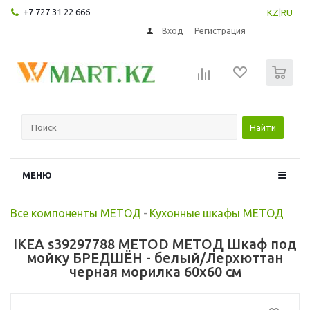
+7 727 31 22 666
KZ
|
RU
Вход
Регистрация
0
Найти
МЕНЮ
Все компоненты МЕТОД
-
Кухонные шкафы МЕТОД
IKEA s39297788 METOD МЕТОД Шкаф под
мойку БРЕДШЁН - белый/Лерхюттан
черная морилка 60x60 см