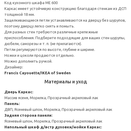
Код кухонного шкафа ME 600
Каркас имеет устойчивую конструкцию благодаря стенкам из ДСП
толщиной 18 мм.
Защелкивающиеся петли устанавливаются на дверцу без шурупов,
поэтому дверцу легко снять и помыть.
Для разных стен требуются различные крепежные
приспособления. Подберите подходящие для ваших стен шурупы,
дюбели, саморезы и т. п. (не прилагаются).
Петли регулируются по высоте, глубине и ширине.
Ножки и цоколи продаются отдельно.
Можно дополнить ручкой.
Дизайнер:
Francis Cayouette/IKEA of Sweden
Материалы и уход
Дверь
Каркас:
Массив ясеня, Морилка, Прозрачный акриловый лак
Панель:
ДВП, Ясеневый шпон, Морилка, Прозрачный акриловый лак
Задняя сторона панели:
Ясеневый шпон, Морилка, Прозрачный акриловый лак
Напольный шкаф д/встр духовки/мойки
Каркас: