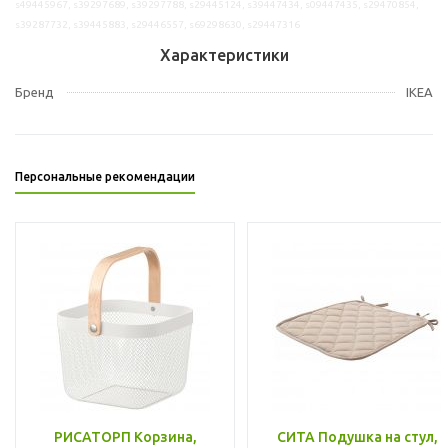
s49445967, s39297689, s39297788, s29445124, s39447434, s09447435, s29470854,
s39287732, s39445883, s29446557, s69298630, s29447316
Характеристики
Бренд
IKEA
Персональные рекомендации
РИСАТОРП Корзина,
СИТА Подушка на стул,