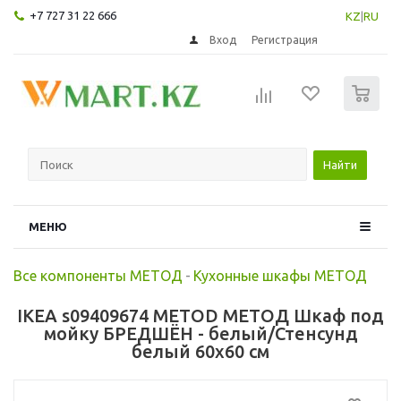
+7 727 31 22 666
KZ
|
RU
Вход
Регистрация
0
Найти
МЕНЮ
Все компоненты МЕТОД
-
Кухонные шкафы МЕТОД
IKEA s09409674 METOD МЕТОД Шкаф под
мойку БРЕДШЁН - белый/Стенсунд
белый 60x60 см