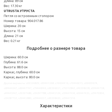
Длина: 89 см
Вес: 17.30 кг
UTRUSTA УТРУСТА
Петля со встроенным стопором
Номер товара: 904.017.86
Ширина: 20 см
Высота: 15 см
Длина: 21 см
Вес: 0.21 кг
Подробнее о размере товара
Ширина: 60.0 см
Глубина: 61.6 см
Высота: 88.0 см
Каркас, глубина: 60.0 см
Каркас, высота: 80.0 см
Другие варианты: s09326829, s99441368, s19404416, s19446015, s09409674,
s69446367, s69447197, s79446946, s69396051, s79312862, s99298228, s09444738,
s49445967, s39297689, s39297788, s29445124, s39447434, s09447435, s29470854,
s39287732, s39445883, s29446557, s69298630, s29447316
Характеристики