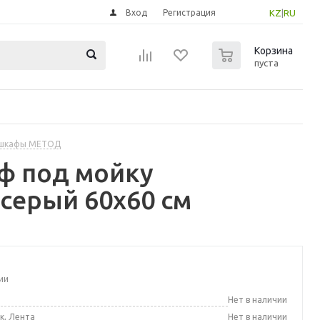
Вход
Регистрация
KZ
|
RU
0
Корзина
пуста
 шкафы МЕТОД
ф под мойку
серый 60x60 см
ии
а
Нет в наличии
к, Лента
Нет в наличии