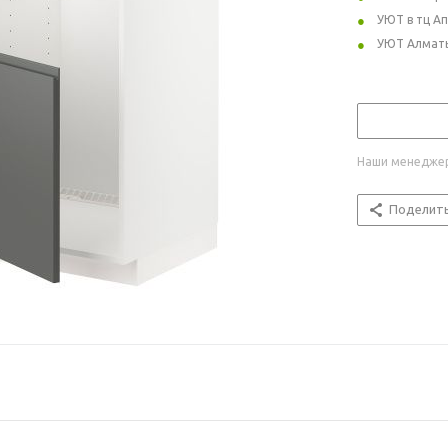
УЮТ в тц А
УЮТ Алмат
Наши менеджер
Поделит