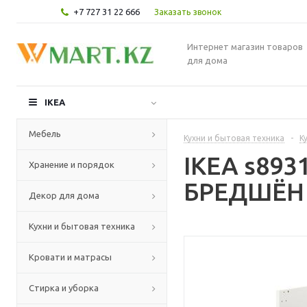
+7 727 31 22 666
Заказать звонок
Интернет магазин товаров
для дома
IKEA
Мебель
Кухни и бытовая техника
-
К
IKEA s89
Хранение и порядок
БРЕДШЁН -
Декор для дома
Кухни и бытовая техника
Кровати и матрасы
Стирка и уборка