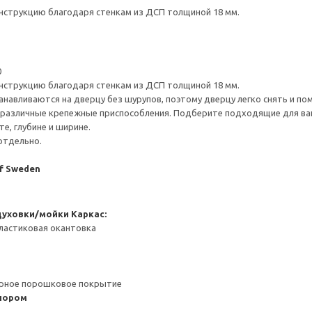
нструкцию благодаря стенкам из ДСП толщиной 18 мм.
0
нструкцию благодаря стенкам из ДСП толщиной 18 мм.
навливаются на дверцу без шурупов, поэтому дверцу легко снять и по
различные крепежные приспособления. Подберите подходящие для ваших
е, глубине и ширине.
отдельно.
of Sweden
духовки/мойки
Каркас:
ластиковая окантовка
ерное порошковое покрытие
пором