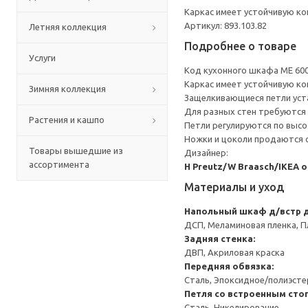
Каркас имеет устойчивую ко
Артикул: 893.103.82
Летняя коллекция
Подробнее о товаре
Услуги
Код кухонного шкафа ME 60
Каркас имеет устойчивую ко
Зимняя коллекция
Защелкивающиеся петли уста
Для разных стен требуются 
Растения и кашпо
Петли регулируются по высот
Ножки и цоколи продаются 
Товары вышедшие из
Дизайнер:
ассортимента
H Preutz/W Braasch/IKEA 
Материалы и уход
Напольный шкаф д/встр 
ДСП, Меламиновая пленка, П
Задняя стенка:
ДВП, Акриловая краска
Передняя обвязка:
Сталь, Эпоксидное/полиэст
Петля со встроенным сто
Сталь, Никелирование