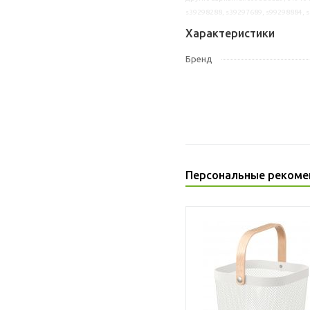
s39298288, s39297689, s99298884, 
Характеристики
Бренд
Персональные рекоме