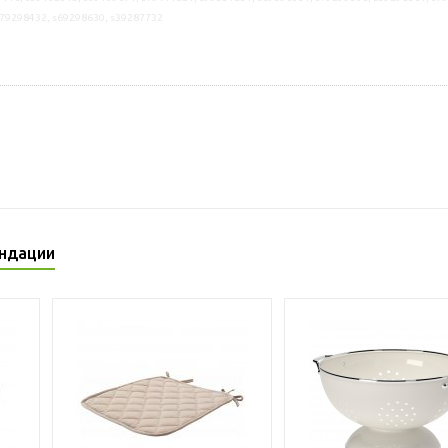
s79298432, s69298630, s39287732
ндации