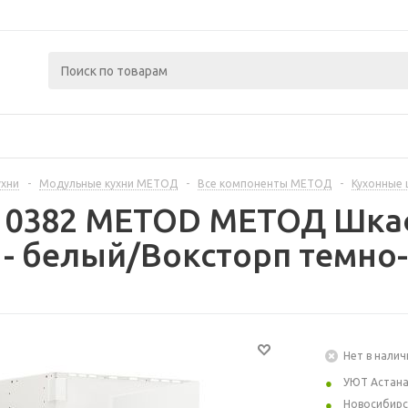
ухни
-
Модульные кухни МЕТОД
-
Все компоненты МЕТОД
-
Кухонные
310382 METOD МЕТОД Шка
 белый/Воксторп темно-
Нет в налич
УЮТ Астан
Новосибирс