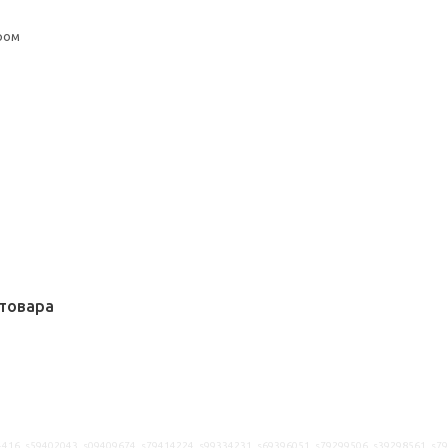
ром
товара
416, s59402043, s09409674, s79414224, s99334231, s69396051, s79299506, s39298561, s7