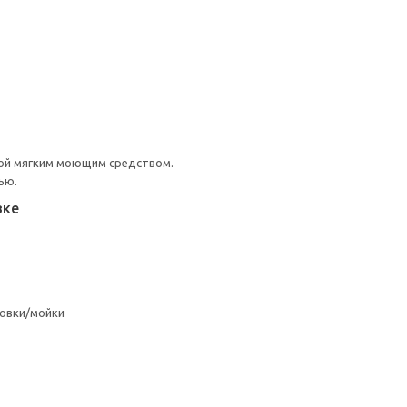
ой мягким моющим средством.
ью.
вке
овки/мойки