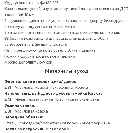
Код кухонного шкафа ME 293
Каркас имеет устойчивую конструкцию благодаря стенкам из ДСП
толщиной 18 мм.
Защелкивающиеся петли устанавливаются на дверцу без шурупов,
поэтому дверцу легко снять и помыть.
Для различного типа стен требуются разные виды креплений.
Выберите подходящие для ваших стен шурупы, дюбели,
саморезы и т. п. (не прилагаются).
Петли регулируются по высоте, глубине и ширине.
Ножки и цоколи продаются отдельно.
Можно дополнить ручкой.
Материалы и уход
Фронтальная панель ящика/ дверь
ДВП, Акриловая краска, Полиэфирная краска
Напольный шкаф д/встр духовки/мойки
Каркас:
ДСП, Меламиновая пленка, Пластиковая окантовка
Задняя стенка:
ДВП, Акриловая краска
Передняя обвязка:
Сталь, Эпоксидное/полиэстерное порошковое покрытие
Петля со встроенным стопором