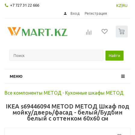
+7 727 31 22 666
KZ
|
RU
Вход
Регистрация
0
Найти
МЕНЮ
Все компоненты МЕТОД
-
Кухонные шкафы МЕТОД
IKEA s69446094 METOD МЕТОД Шкаф под
мойку/дверь/фасад - белый/Будбин
белый с оттенком 60x60 см