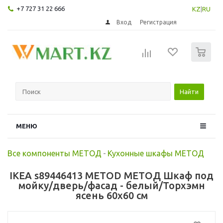
+7 727 31 22 666
KZ
|
RU
Вход
Регистрация
0
Найти
МЕНЮ
Все компоненты МЕТОД
-
Кухонные шкафы МЕТОД
IKEA s89446413 METOD МЕТОД Шкаф под
мойку/дверь/фасад - белый/Торхэмн
ясень 60x60 см