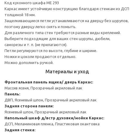
Код кухонного шкафа ME 293
Каркас имеет устойчивую конструкцию благодаря стенкам из ДСП
толщиной 18 мм.
Защелкивающиеся петли устанавливаются на дверцу без шурупов,
поэтому дверцу легко снять и помыть.
Для различного типа стен требуются разные виды креплений.
Выберите подходящие для ваших стен шурупы, дюбели,
саморезы и т. п. (не прилагаются).
Петли регулируются по высоте, глубине и ширине.
Ножки и цоколи продаются отдельно.
Можно дополнить ручкой.
Материалы и уход
Фронтальная панель ящика/ дверь
Каркас:
Массив ясеня, Прозрачный акриловый лак
Панель:
ДВП, Ясеневый шпон, Прозрачный акриловый лак
Задняя сторона панели:
Ясеневый шпон, Прозрачный акриловый лак
Напольный шкаф д/встр духовки/мойки
Каркас:
ДСП, Меламиновая пленка, Пластиковая окантовка
Задняя стенка: