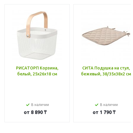
РИСАТОРП Корзина,
СИТА Подушка на стул,
белый, 25x26x18 см
бежевый, 38/35x38x2 см
В наличии
В наличии
от
8 890 ₸
от
1 790 ₸