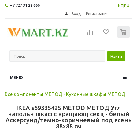
+7 727 31 22 666
KZ
|
RU
Вход
Регистрация
0
Найти
МЕНЮ
Все компоненты МЕТОД
-
Кухонные шкафы МЕТОД
IKEA s69335425 METOD МЕТОД Угл
напольн шкаф с вращающ секц - белый
Аскерсунд/темно-коричневый под ясень
88x88 см