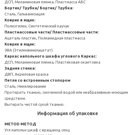
ДСП, Меламиновая пленка, Пластмасса АБС
Бортик/ Трубка/ Бортик/ Трубка:
Сталь, Гальванизация
Коврик в ящик:
Полиэтилен, Синтетический каучук
Пластмассовые части/ Пластмассовые части:
Ацеталь пластик, Полиамидная пластмасса
Коврик в ящик:
ЭВА (Этиленвинилацетат)
Каркас напольного шкафа углового
Каркас:
ДСП, Меламиновая пленка, Пластиковая окантовка
Задняя стенка:
ДВП, Акриловая краска
Петля со встроенным стопором
Сталь, Никелирование
Протирать тканью, смоченной водой или неабразивным моющим
средством.
Вытирать чистой сухой тканью.
Информация об упаковке
METOD МЕТОД
Угл напольн шкаф с вращающ секц