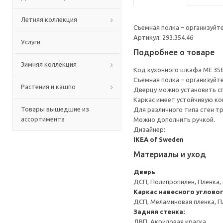
Летняя коллекция
Съемная полка – организуйт
Артикул: 293.354.46
Услуги
Подробнее о товаре
Зимняя коллекция
Код кухонного шкафа ME 35
Съемная полка – организуйт
Растения и кашпо
Дверцу можно установить сп
Каркас имеет устойчивую ко
Товары вышедшие из
Для различного типа стен т
ассортимента
Можно дополнить ручкой.
Дизайнер:
IKEA of Sweden
Материалы и уход
Дверь
ДСП, Полипропилен, Пленка,
Каркас навесного углово
ДСП, Меламиновая пленка, П
Задняя стенка:
ДВП, Акриловая краска