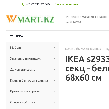
+7 727 31 22 666
Заказать звонок
Интернет магазин товаров
для дома
IKEA
Мебель
Кухни и бытовая техника
-
К
IKEA s29
Хранение и порядок
секц - бе
Декор для дома
68x60 см
Кухни и бытовая техника
Кровати и матрасы
Стирка и уборка