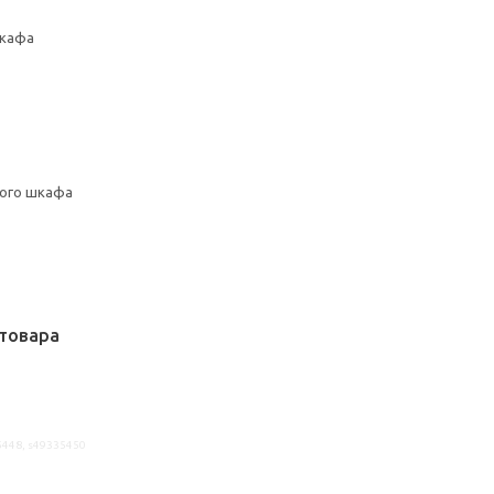
шкафа
ного шкафа
товара
5448, s49335450