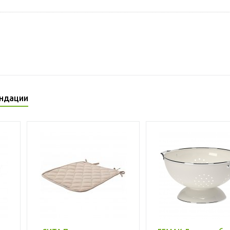
ндации