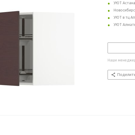
УЮТ Астан
Новосибирс
УЮТ в тц А
УЮТ Алмат
Наши менеджер
Поделит