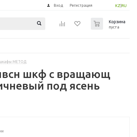
Вход
Регистрация
KZ
|
RU
0
Корзина
пуста
 шкафы МЕТОД
нвсн шкф с вращающ
ичневый под ясень
ии