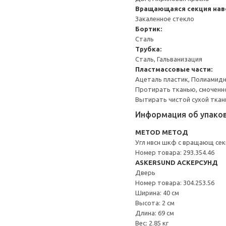
Вращающаяся секция нав
Закаленное стекло
Бортик:
Сталь
Трубка:
Сталь, Гальванизация
Пластмассовые части:
Ацеталь пластик, Полиамидн
Протирать тканью, смоченн
Вытирать чистой сухой ткан
Информация об упако
METOD МЕТОД
Угл нвсн шкф с вращающ се
Номер товара: 293.354.46
ASKERSUND АСКЕРСУНД
Дверь
Номер товара: 304.253.56
Ширина: 40 см
Высота: 2 см
Длина: 69 см
Вес: 2.85 кг