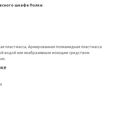
есного шкафа
Полка:
ая пластмасса, Армированная полиамидная пластмасса
ой водой или неабразивным моющим средством.
ью.
вке
кц