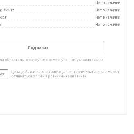
а
Нет в наличии
к, Лента
Нет в наличии
порт
Нет в наличии
ы
Нет в наличии
Под заказ
ы обязательно свяжутся с вами и уточнят условия заказа
Цена действительна только для интернет-магазина и может
ься
отличаться от цен в розничных магазинах