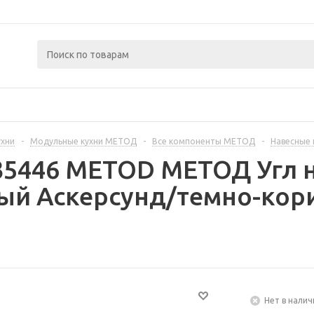
ухни
-
Модульные кухни МЕТОД
-
Все компоненты МЕТОД
-
Навесные
335446 METOD МЕТОД Угл 
лый Аскерсунд/темно-кор
Нет в налич