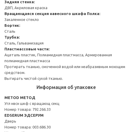
Задняя стенка:
ДВП, Акриловая краска
Вращающаяся секция навесного шкафа
Полка:
Закаленное стекло
Бортик:
Сталь
Трубка:
Сталь, Гальванизация
Пластмассовые части:
Ацеталь пластик, Полиамидная пластмасса, Армированная
полиамидная пластмасса
Протирать тканью, смоченной водой или неабразивным моющим
средством.
Вытирать чистой сухой тканью.
Информация об упаковке
METOD МЕТОД
Угл нвсн шкф с вращающ секц
Номер товара: 792.266.33
EDSERUM ЭДСЕРУМ
Дверь
Номер товара: 003.686.30