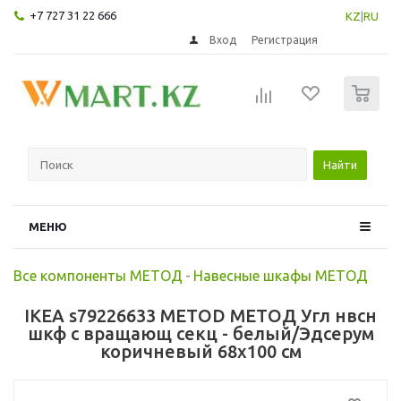
+7 727 31 22 666
KZ
|
RU
Вход
Регистрация
0
Найти
МЕНЮ
Все компоненты МЕТОД
-
Навесные шкафы МЕТОД
IKEA s79226633 METOD МЕТОД Угл нвсн
шкф с вращающ секц - белый/Эдсерум
коричневый 68x100 см