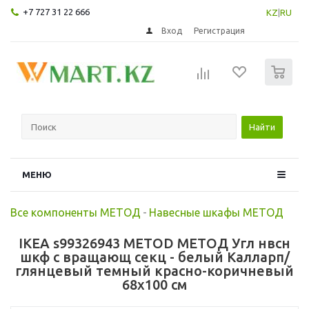
+7 727 31 22 666
KZ
|
RU
Вход
Регистрация
0
Найти
МЕНЮ
Все компоненты МЕТОД
-
Навесные шкафы МЕТОД
IKEA s99326943 METOD МЕТОД Угл нвсн
шкф с вращающ секц - белый Калларп/
глянцевый темный красно-коричневый
68x100 см