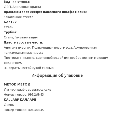
Задняя стенка:
ДВП, Акриловая краска
Вращающаяся секция навесного шкафа
Полка:
Закаленное стекло
Бортик:
Сталь
Трубка:
Сталь, Гальванизация
Пластмассовые части:
Ацеталь пластик, Полиамидная пластмасса, Армированная
полиамидная пластмасса
Протирать тканью, смоченной водой или неабразивным моющим
средством.
Вытирать чистой сухой тканью.
Информация об упаковке
METOD МЕТОД
Угл нвсн шкф с вращающ секц
Номер товара: 993.269.43
KALLARP КАЛЛАРП
Дверь
Номер товара: 404.348.45