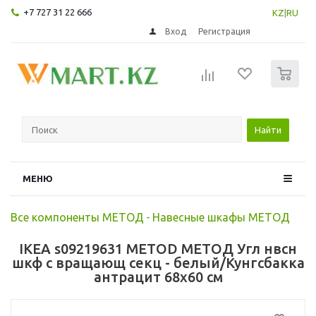
+7 727 31 22 666
KZ
|
RU
Вход
Регистрация
0
Найти
МЕНЮ
Все компоненты МЕТОД
-
Навесные шкафы МЕТОД
IKEA s09219631 METOD МЕТОД Угл нвсн
шкф с вращающ секц - белый/Кунгсбакка
антрацит 68x60 см