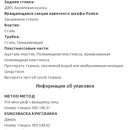
Задняя стенка:
ДВП, Акриловая краска
Вращающаяся секция навесного шкафа
Полка:
Закаленное стекло
Бортик:
Сталь
Трубка:
Сталь, Гальванизация
Пластмассовые части:
Ацеталь пластик, Полиамидная пластмасса, Армированная
полиамидная пластмасса
Протирать тканью, смоченной водой или неабразивным моющим
средством.
Вытирать чистой сухой тканью.
Информация об упаковке
METOD МЕТОД
Угл нвсн шкф с вращающ секц
Номер товара: 092.196.31
KUNGSBACKA КУНГСБАККА
Дверь
Номер товара: 903.549.02