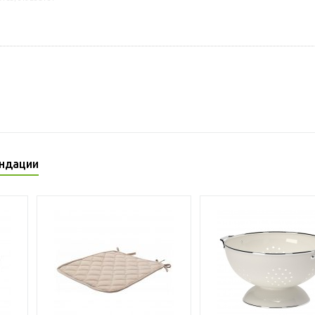
ндации