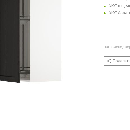
УЮТ в тц А
УЮТ Алмат
Наши менеджер
Поделит