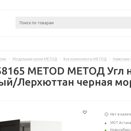
ухни
-
Модульные кухни МЕТОД
-
Все компоненты МЕТОД
-
Навесные
258165 METOD МЕТОД Угл 
лый/Лерхюттан черная мо
Нет в налич
УЮТ Астан
Новосибирс