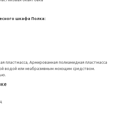
есного шкафа
Полка:
ая пластмасса, Армированная полиамидная пластмасса
ой водой или неабразивным моющим средством.
ью.
вке
кц