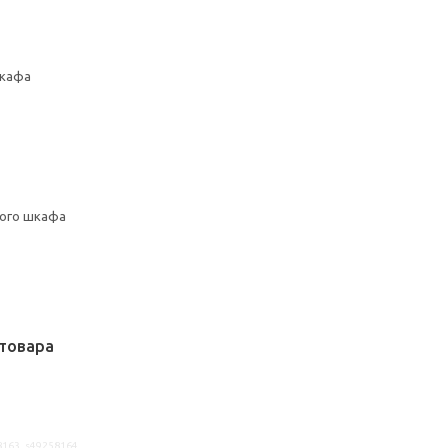
шкафа
ного шкафа
товара
8163, s49258164