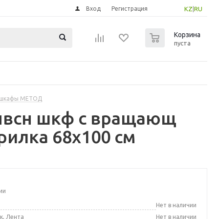
Вход
Регистрация
KZ
|
RU
0
Корзина
пуста
 шкафы МЕТОД
нвсн шкф с вращающ
рилка 68x100 см
ии
а
Нет в наличии
к, Лента
Нет в наличии