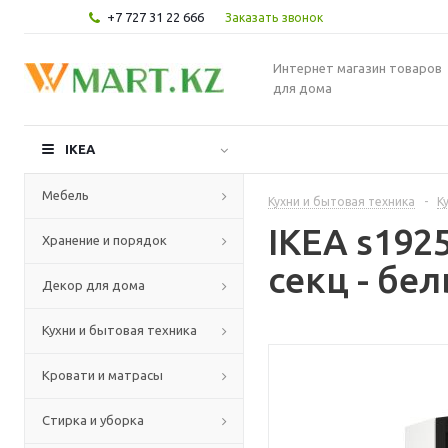
+7 727 31 22 666
Заказать звонок
Интернет магазин товаров
для дома
IKEA
Мебель
Кухни и бытовая техника
-
К
IKEA s19
Хранение и порядок
секц - бе
Декор для дома
Кухни и бытовая техника
Кровати и матрасы
Стирка и уборка