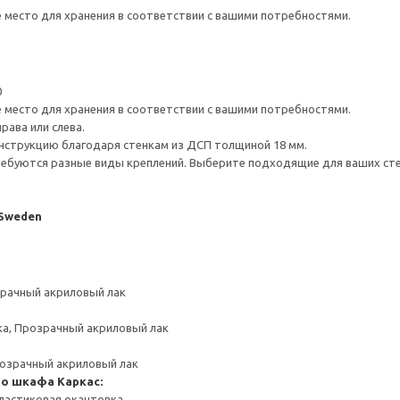
е место для хранения в соответствии с вашими потребностями.
0
е место для хранения в соответствии с вашими потребностями.
рава или слева.
нструкцию благодаря стенкам из ДСП толщиной 18 мм.
ребуются разные виды креплений. Выберите подходящие для ваших стен 
 Sweden
зрачный акриловый лак
ка, Прозрачный акриловый лак
розрачный акриловый лак
го шкафа
Каркас:
ластиковая окантовка