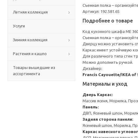
Съемная полка – организуйт
Артикул: 192.581.65
Летняя коллекция
Подробнее о товаре
Услуги
Код кухонного шкафа ME 36
Съемная полка – организуйт
Зимняя коллекция
Дверцу можно установить сп
Каркас имеет устойчивую ко
Растения и кашпо
Для различного типа стен т
Можно дополнить ручкой.
Товары вышедшие из
Дизайнер:
ассортимента
Francis Cayouette/IKEA of
Материалы и уход
Дверь
Каркас:
Массив ясеня, Морилка, Про
Панель:
ДВП, Ясеневый шпон, Морил
Задняя сторона панели:
Ясеневый шпон, Морилка, П
Каркас навесного углово
ДСП, Меламиновая пленка, П