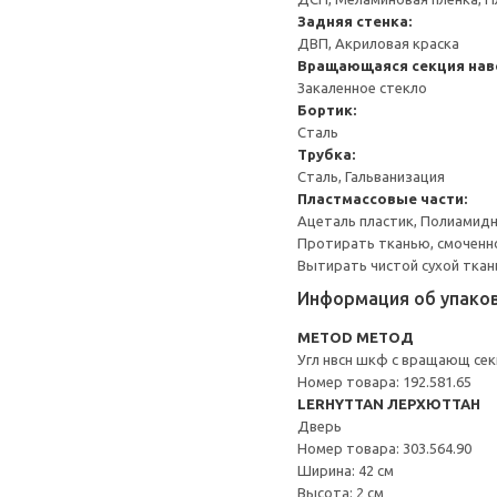
Задняя стенка:
ДВП, Акриловая краска
Вращающаяся секция нав
Закаленное стекло
Бортик:
Сталь
Трубка:
Сталь, Гальванизация
Пластмассовые части:
Ацеталь пластик, Полиамидн
Протирать тканью, смоченн
Вытирать чистой сухой ткан
Информация об упако
METOD МЕТОД
Угл нвсн шкф с вращающ се
Номер товара: 192.581.65
LERHYTTAN ЛЕРХЮТТАН
Дверь
Номер товара: 303.564.90
Ширина: 42 см
Высота: 2 см