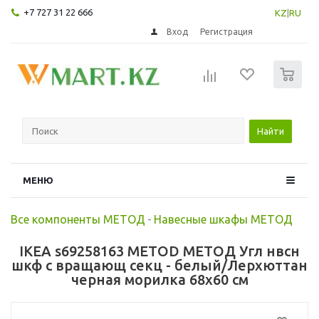
+7 727 31 22 666
KZ
|
RU
Вход
Регистрация
0
Найти
МЕНЮ
Все компоненты МЕТОД
-
Навесные шкафы МЕТОД
IKEA s69258163 METOD МЕТОД Угл нвсн
шкф с вращающ секц - белый/Лерхюттан
черная морилка 68x60 см