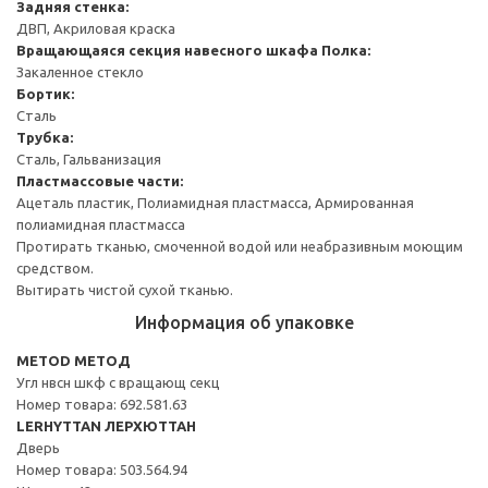
Задняя стенка:
ДВП, Акриловая краска
Вращающаяся секция навесного шкафа
Полка:
Закаленное стекло
Бортик:
Сталь
Трубка:
Сталь, Гальванизация
Пластмассовые части:
Ацеталь пластик, Полиамидная пластмасса, Армированная
полиамидная пластмасса
Протирать тканью, смоченной водой или неабразивным моющим
средством.
Вытирать чистой сухой тканью.
Информация об упаковке
METOD МЕТОД
Угл нвсн шкф с вращающ секц
Номер товара: 692.581.63
LERHYTTAN ЛЕРХЮТТАН
Дверь
Номер товара: 503.564.94