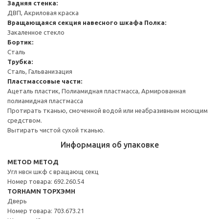
Задняя стенка:
ДВП, Акриловая краска
Вращающаяся секция навесного шкафа
Полка:
Закаленное стекло
Бортик:
Сталь
Трубка:
Сталь, Гальванизация
Пластмассовые части:
Ацеталь пластик, Полиамидная пластмасса, Армированная
полиамидная пластмасса
Протирать тканью, смоченной водой или неабразивным моющим
средством.
Вытирать чистой сухой тканью.
Информация об упаковке
METOD МЕТОД
Угл нвсн шкф с вращающ секц
Номер товара: 692.260.54
TORHAMN ТОРХЭМН
Дверь
Номер товара: 703.673.21