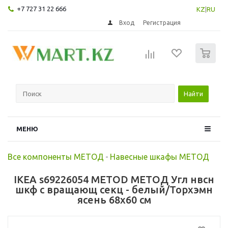
+7 727 31 22 666
KZ
|
RU
Вход
Регистрация
0
Найти
МЕНЮ
Все компоненты МЕТОД
-
Навесные шкафы МЕТОД
IKEA s69226054 METOD МЕТОД Угл нвсн
шкф с вращающ секц - белый/Торхэмн
ясень 68x60 см