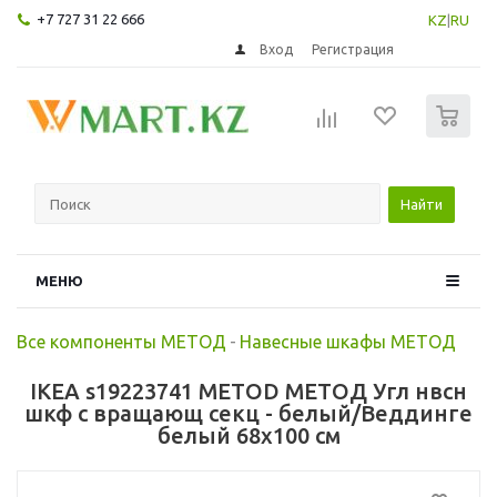
+7 727 31 22 666
KZ
|
RU
Вход
Регистрация
0
Найти
МЕНЮ
Все компоненты МЕТОД
-
Навесные шкафы МЕТОД
IKEA s19223741 METOD МЕТОД Угл нвсн
шкф с вращающ секц - белый/Веддинге
белый 68x100 см