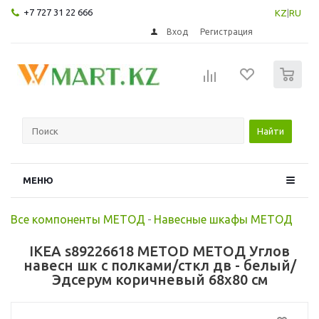
+7 727 31 22 666
KZ
|
RU
Вход
Регистрация
0
Найти
МЕНЮ
Все компоненты МЕТОД
-
Навесные шкафы МЕТОД
IKEA s89226618 METOD МЕТОД Углов
навесн шк с полками/сткл дв - белый/
Эдсерум коричневый 68x80 см