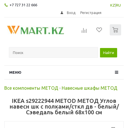
+7 727 31 22 666
KZ
|
RU
Вход
Регистрация
0
Найти
МЕНЮ
Все компоненты МЕТОД
-
Навесные шкафы МЕТОД
IKEA s29222944 METOD МЕТОД Углов
навесн шк с полками/сткл дв - белый/
Сэведаль белый 68x100 см