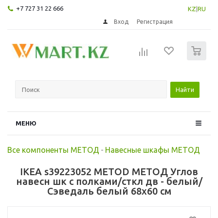
+7 727 31 22 666
KZ
|
RU
Вход
Регистрация
0
Найти
МЕНЮ
Все компоненты МЕТОД
-
Навесные шкафы МЕТОД
IKEA s39223052 METOD МЕТОД Углов
навесн шк с полками/сткл дв - белый/
Сэведаль белый 68x60 см