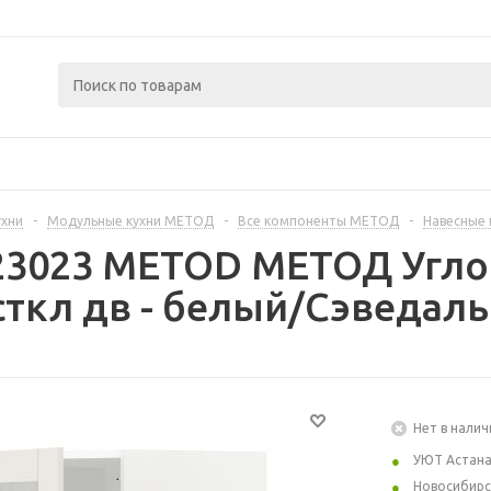
ухни
-
Модульные кухни МЕТОД
-
Все компоненты МЕТОД
-
Навесные
23023 METOD МЕТОД Углов
ткл дв - белый/Сэведаль
Нет в налич
УЮТ Астан
Новосибирс