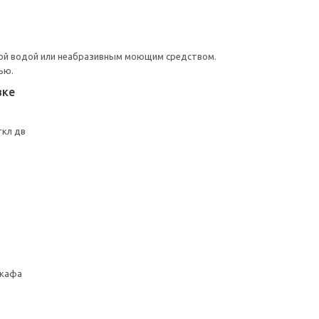
ой водой или неабразивным моющим средством.
ью.
вке
ткл дв
шкафа