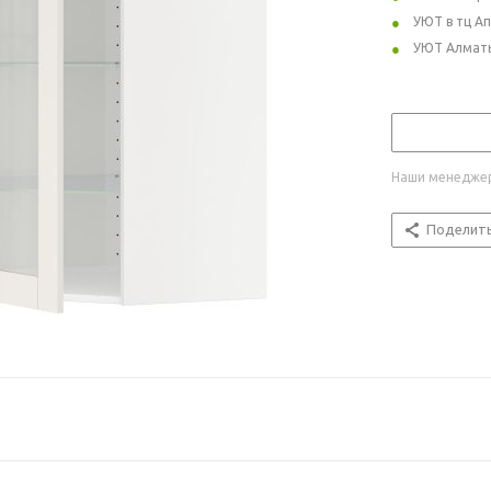
УЮТ в тц А
УЮТ Алмат
Наши менеджер
Поделит