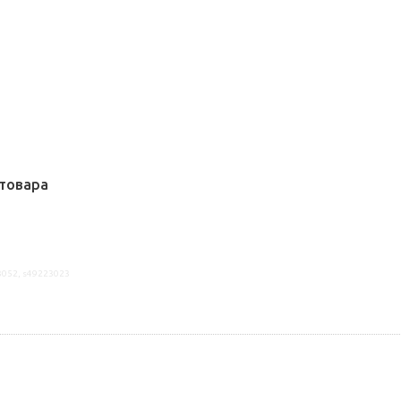
товара
3052, s49223023