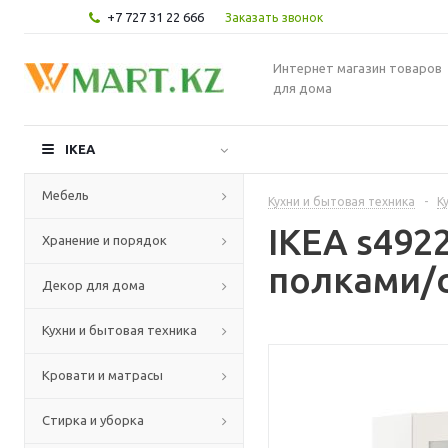
+7 727 31 22 666
Заказать звонок
Интернет магазин товаров
для дома
IKEA
Мебель
Кухни и бытовая техника
-
К
IKEA s492
Хранение и порядок
полками/с
Декор для дома
Кухни и бытовая техника
Кровати и матрасы
Стирка и уборка