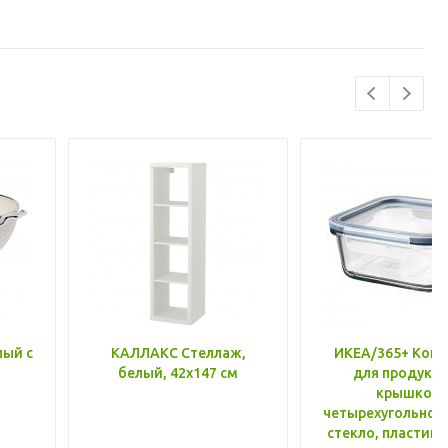
лый с
КАЛЛАКС Стеллаж,
ИКЕА/365+ Конт
белый, 42x147 см
для продукто
крышкой,
четырехугольной
стекло, пластик 