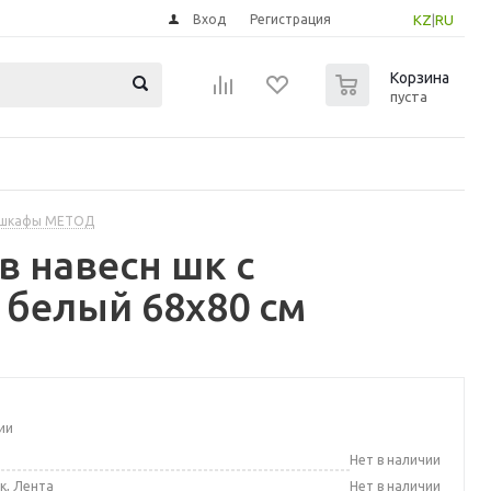
Вход
Регистрация
KZ
|
RU
0
Корзина
пуста
 шкафы МЕТОД
 навесн шк с
 белый 68x80 см
ии
а
Нет в наличии
к, Лента
Нет в наличии