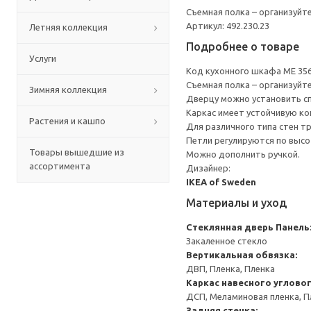
Съемная полка – организуйт
Артикул: 492.230.23
Летняя коллекция
Подробнее о товаре
Услуги
Код кухонного шкафа ME 35
Съемная полка – организуйт
Зимняя коллекция
Дверцу можно установить сп
Каркас имеет устойчивую ко
Растения и кашпо
Для различного типа стен т
Петли регулируются по высот
Товары вышедшие из
Можно дополнить ручкой.
ассортимента
Дизайнер:
IKEA of Sweden
Материалы и уход
Стеклянная дверь
Панель
Закаленное стекло
Вертикальная обвязка:
ДВП, Пленка, Пленка
Каркас навесного углово
ДСП, Меламиновая пленка, П
Задняя стенка: