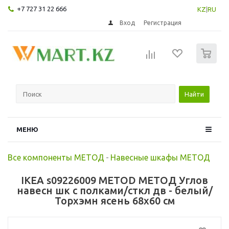
+7 727 31 22 666
KZ
|
RU
Вход
Регистрация
0
Найти
МЕНЮ
Все компоненты МЕТОД
-
Навесные шкафы МЕТОД
IKEA s09226009 METOD МЕТОД Углов
навесн шк с полками/сткл дв - белый/
Торхэмн ясень 68x60 см