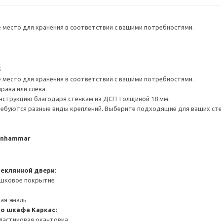
е место для хранения в соответствии с вашими потребностями.
5
е место для хранения в соответствии с вашими потребностями.
рава или слева.
нструкцию благодаря стенкам из ДСП толщиной 18 мм.
ребуются разные виды креплений. Выберите подходящие для ваших стен 
arnhammar
теклянной двери:
ошковое покрытие
ная эмаль
го шкафа
Каркас:
ластиковая окантовка