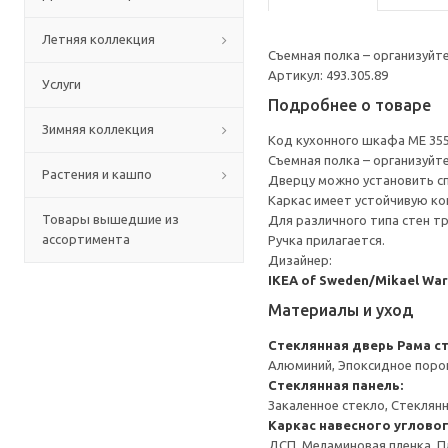
Летняя коллекция
Съемная полка – организуйт
Артикул: 493.305.89
Услуги
Подробнее о товаре
Зимняя коллекция
Код кухонного шкафа ME 35
Съемная полка – организуйт
Растения и кашпо
Дверцу можно установить сп
Каркас имеет устойчивую ко
Товары вышедшие из
Для различного типа стен т
ассортимента
Ручка прилагается.
Дизайнер:
IKEA of Sweden/Mikael W
Материалы и уход
Стеклянная дверь
Рама с
Алюминий, Эпоксидное пор
Стеклянная панель:
Закаленное стекло, Стеклян
Каркас навесного углово
ДСП, Меламиновая пленка, П