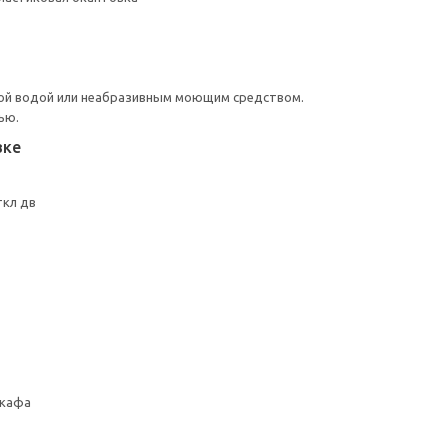
ой водой или неабразивным моющим средством.
ью.
вке
ткл дв
шкафа