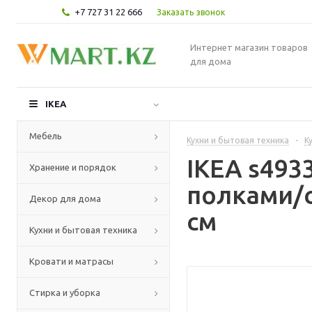
+7 727 31 22 666
Заказать звонок
Интернет магазин товаров
для дома
IKEA
Мебель
Кухни и бытовая техника
-
К
IKEA s493
Хранение и порядок
полками/с
Декор для дома
см
Кухни и бытовая техника
Кровати и матрасы
Стирка и уборка