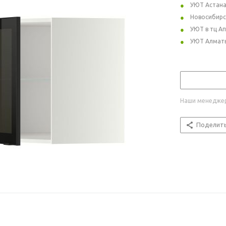
УЮТ Астан
Новосибирс
УЮТ в тц А
УЮТ Алмат
Наши менеджер
Поделит