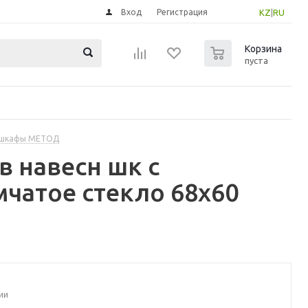
Вход
Регистрация
KZ
|
RU
0
Корзина
пуста
 шкафы МЕТОД
 навесн шк с
чатое стекло 68x60
ии