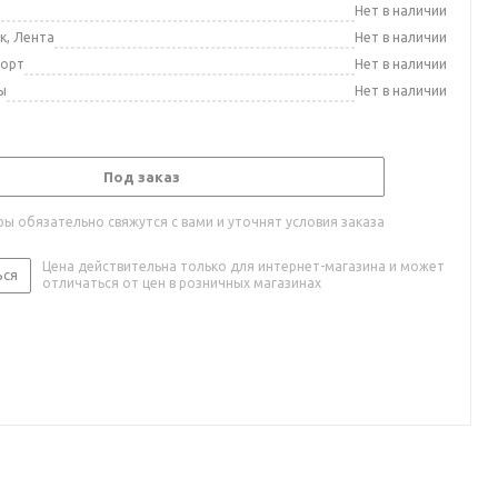
а
Нет в наличии
к, Лента
Нет в наличии
порт
Нет в наличии
ы
Нет в наличии
Под заказ
ы обязательно свяжутся с вами и уточнят условия заказа
Цена действительна только для интернет-магазина и может
ься
отличаться от цен в розничных магазинах