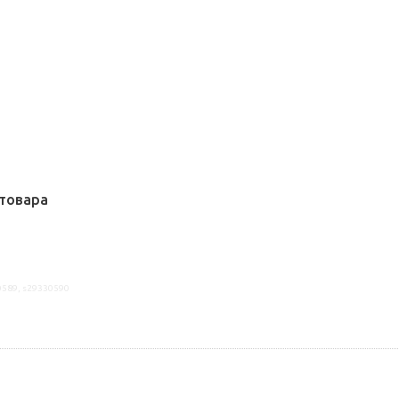
товара
0589, s29330590