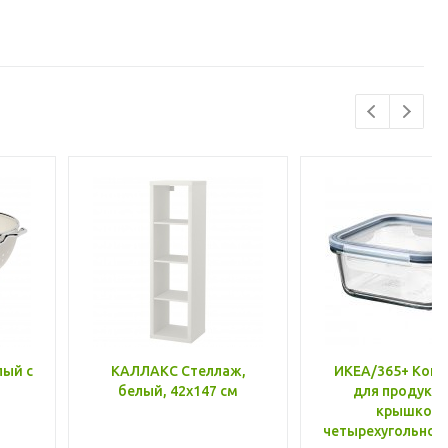
лый с
КАЛЛАКС Стеллаж,
ИКЕА/365+ Конт
белый, 42x147 см
для продукто
крышкой,
четырехугольной