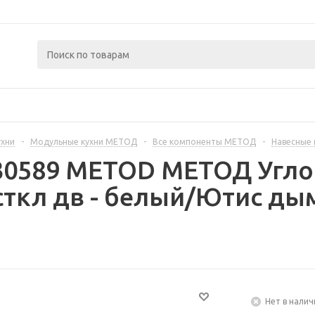
ухни
-
Модульные кухни МЕТОД
-
Все компоненты МЕТОД
-
Навесные
30589 METOD МЕТОД Углов
ткл дв - белый/Ютис дым
Нет в налич