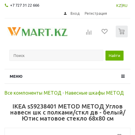
+7 727 31 22 666
KZ
|
RU
Вход
Регистрация
0
Найти
МЕНЮ
Все компоненты МЕТОД
-
Навесные шкафы МЕТОД
IKEA s59238401 METOD МЕТОД Углов
навесн шк с полками/сткл дв - белый/
Ютис матовое стекло 68x80 см