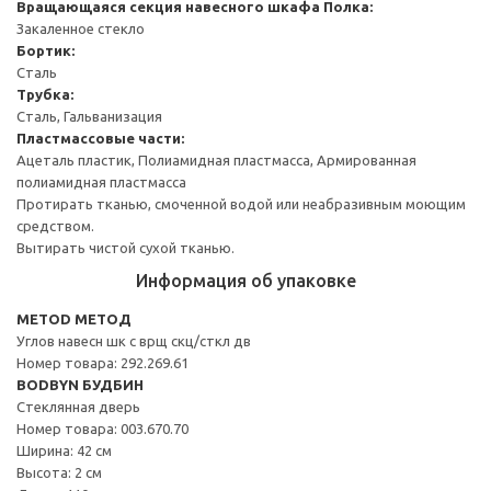
Вращающаяся секция навесного шкафа
Полка:
Закаленное стекло
Бортик:
Сталь
Трубка:
Сталь, Гальванизация
Пластмассовые части:
Ацеталь пластик, Полиамидная пластмасса, Армированная
полиамидная пластмасса
Протирать тканью, смоченной водой или неабразивным моющим
средством.
Вытирать чистой сухой тканью.
Информация об упаковке
METOD МЕТОД
Углов навесн шк с врщ скц/сткл дв
Номер товара: 292.269.61
BODBYN БУДБИН
Стеклянная дверь
Номер товара: 003.670.70
Ширина: 42 см
Высота: 2 см