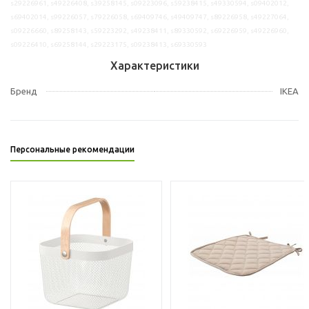
s29226961, s49226408, s39258145, s09223096, s59238415, s49330594, s09402012,
s69402014, s99226057, s79226058, s69409746, s49409747, s89226958, s49227064,
s09226660, s89258143, s59223292, s49238411, s89330592, s69226959, s49226960,
s09226410, s69258144, s29223175, s09238413, s69330593
Характеристики
Бренд
IKEA
Персональные рекомендации