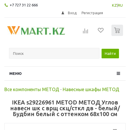
+7 727 31 22 666
KZ
|
RU
Вход
Регистрация
0
Найти
МЕНЮ
Все компоненты МЕТОД
-
Навесные шкафы МЕТОД
IKEA s29226961 METOD МЕТОД Углов
навесн шк с врщ скц/сткл дв - белый/
Будбин белый с оттенком 68x100 см