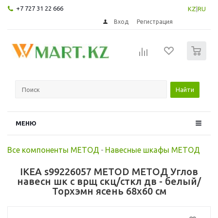
+7 727 31 22 666
KZ
|
RU
Вход
Регистрация
0
Найти
МЕНЮ
Все компоненты МЕТОД
-
Навесные шкафы МЕТОД
IKEA s99226057 METOD МЕТОД Углов
навесн шк с врщ скц/сткл дв - белый/
Торхэмн ясень 68x60 см