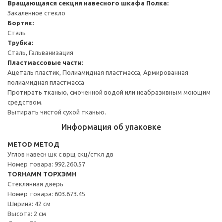
Вращающаяся секция навесного шкафа
Полка:
Закаленное стекло
Бортик:
Сталь
Трубка:
Сталь, Гальванизация
Пластмассовые части:
Ацеталь пластик, Полиамидная пластмасса, Армированная
полиамидная пластмасса
Протирать тканью, смоченной водой или неабразивным моющим
средством.
Вытирать чистой сухой тканью.
Информация об упаковке
METOD МЕТОД
Углов навесн шк с врщ скц/сткл дв
Номер товара: 992.260.57
TORHAMN ТОРХЭМН
Стеклянная дверь
Номер товара: 603.673.45
Ширина: 42 см
Высота: 2 см