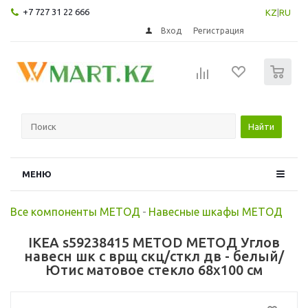
+7 727 31 22 666
KZ
|
RU
Вход
Регистрация
0
Найти
МЕНЮ
Все компоненты МЕТОД
-
Навесные шкафы МЕТОД
IKEA s59238415 METOD МЕТОД Углов
навесн шк с врщ скц/сткл дв - белый/
Ютис матовое стекло 68x100 см