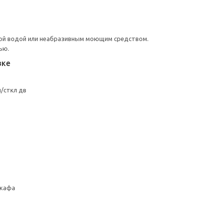
ой водой или неабразивным моющим средством.
ью.
вке
и/сткл дв
шкафа