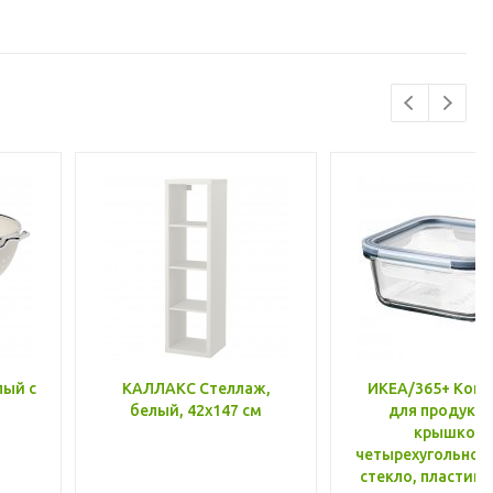
лый с
КАЛЛАКС Стеллаж,
ИКЕА/365+ Конт
белый, 42x147 см
для продукто
крышкой,
четырехугольной
стекло, пластик 