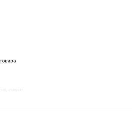
товара
9740, s79409741