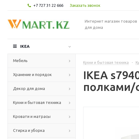
+7 727 31 22 666
Заказать звонок
Интернет магазин товаров
для дома
IKEA
Мебель
Кухни и бытовая техника
-
К
IKEA s794
Хранение и порядок
полками/с
Декор для дома
Кухни и бытовая техника
Кровати и матрасы
Стирка и уборка