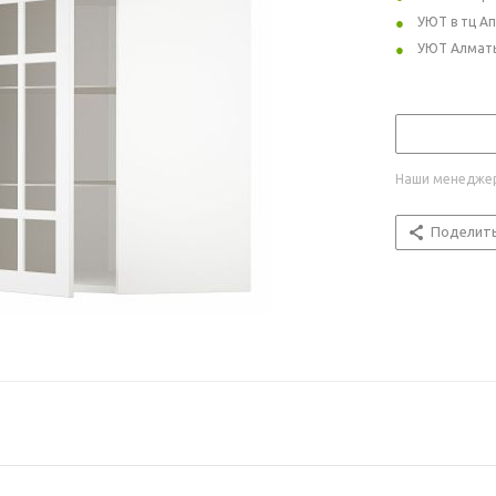
УЮТ в тц А
УЮТ Алмат
Наши менеджер
Поделит