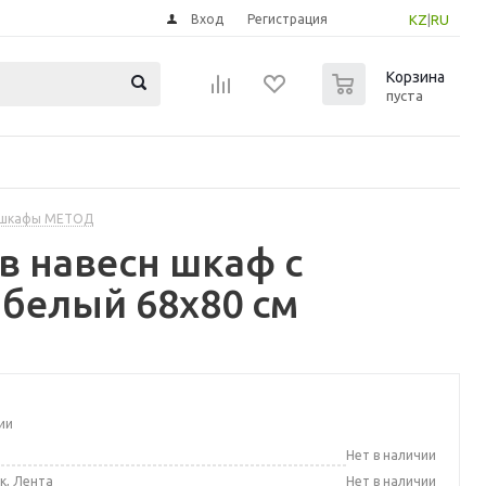
Вход
Регистрация
KZ
|
RU
0
Корзина
пуста
 шкафы МЕТОД
в навесн шкаф с
 белый 68x80 см
ии
а
Нет в наличии
к, Лента
Нет в наличии