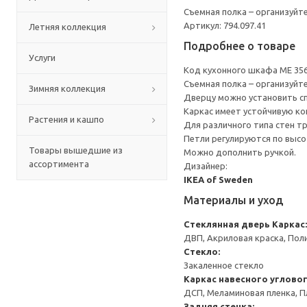
Съемная полка – организуйт
Артикул: 794.097.41
Летняя коллекция
Подробнее о товаре
Услуги
Код кухонного шкафа ME 35
Съемная полка – организуйт
Зимняя коллекция
Дверцу можно установить сп
Каркас имеет устойчивую ко
Растения и кашпо
Для различного типа стен т
Петли регулируются по высот
Товары вышедшие из
Можно дополнить ручкой.
ассортимента
Дизайнер:
IKEA of Sweden
Материалы и уход
Стеклянная дверь
Каркас:
ДВП, Акриловая краска, Пол
Стекло:
Закаленное стекло
Каркас навесного углово
ДСП, Меламиновая пленка, П
Задняя стенка: