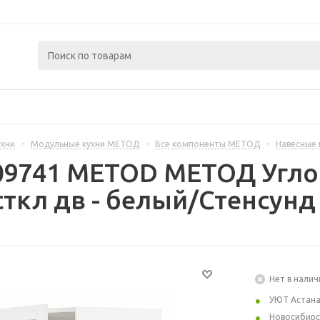
ухни
-
Модульные кухни МЕТОД
-
Все компоненты МЕТОД
-
Навесные
09741 METOD МЕТОД Угло
ткл дв - белый/Стенсунд
Нет в налич
УЮТ Астан
Новосибирс