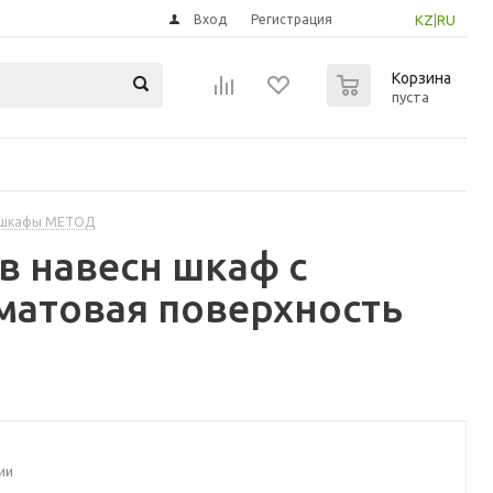
Вход
Регистрация
KZ
|
RU
0
Корзина
пуста
 шкафы МЕТОД
в навесн шкаф с
матовая поверхность
ии