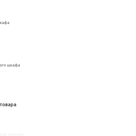
шкафа
ного шкафа
товара
2008, s69402009