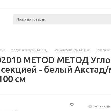
ухни
-
Модульные кухни МЕТОД
-
Все компоненты МЕТОД
-
Навесные
02010 METOD МЕТОД Угло
екцией - белый Акстад/
100 см
Нет в налич