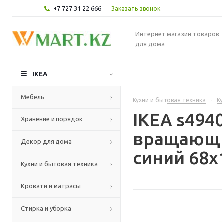
+7 727 31 22 666
Заказать звонок
Интернет магазин товаров
для дома
IKEA
Мебель
Кухни и бытовая техника
-
К
IKEA s494
Хранение и порядок
вращающ с
Декор для дома
синий 68x
Кухни и бытовая техника
Кровати и матрасы
Стирка и уборка