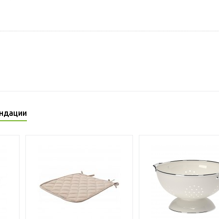
ндации