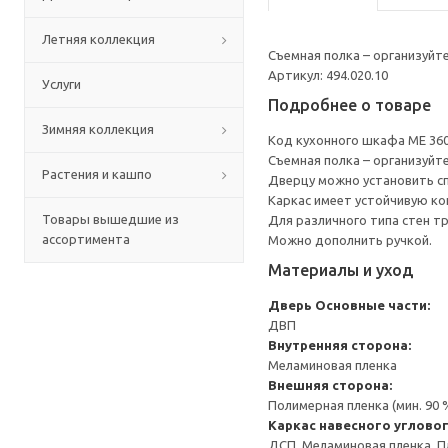
Летняя коллекция
Съемная полка – организуйт
Артикул: 494.020.10
Услуги
Подробнее о товаре
Зимняя коллекция
Код кухонного шкафа ME 36
Съемная полка – организуйт
Растения и кашпо
Дверцу можно установить сп
Каркас имеет устойчивую ко
Товары вышедшие из
Для различного типа стен т
ассортимента
Можно дополнить ручкой.
Материалы и уход
Дверь
Основные части:
ДВП
Внутренняя сторона:
Меламиновая пленка
Внешняя сторона:
Полимерная пленка (мин. 90
Каркас навесного углово
ДСП, Меламиновая пленка, П