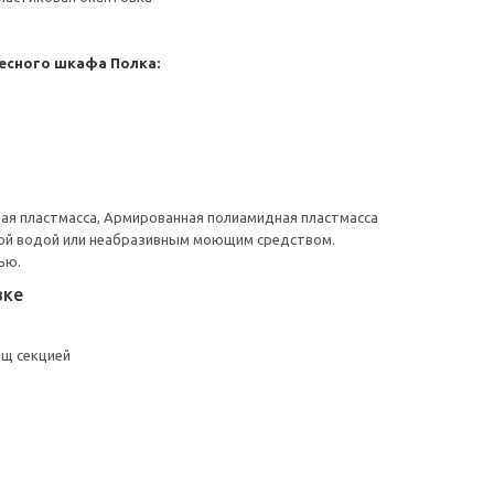
есного шкафа
Полка:
ая пластмасса, Армированная полиамидная пластмасса
ой водой или неабразивным моющим средством.
ью.
вке
ющ секцией