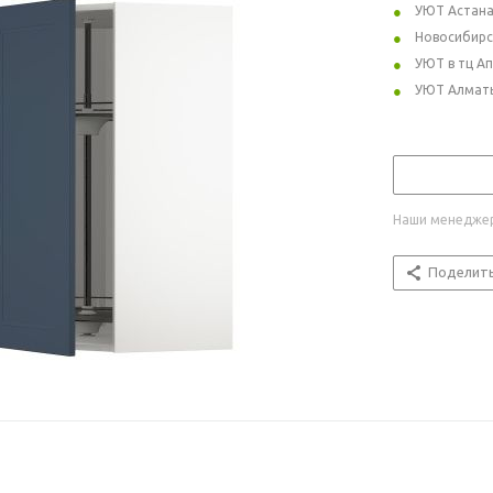
УЮТ Астан
Новосибирс
УЮТ в тц А
УЮТ Алмат
Наши менеджер
Поделит