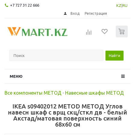
+7 727 31 22 666
KZ
|
RU
Вход
Регистрация
0
Найти
МЕНЮ
Все компоненты МЕТОД
-
Навесные шкафы МЕТОД
IKEA s09402012 METOD МЕТОД Углов
навесн шкаф с врщ скц/сткл дв - белый
Акстад/матовая поверхность синий
68x60 см