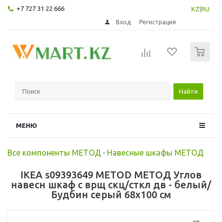
+7 727 31 22 666
KZ
|
RU
Вход
Регистрация
0
Найти
МЕНЮ
Все компоненты МЕТОД
-
Навесные шкафы МЕТОД
IKEA s09393649 METOD МЕТОД Углов
навесн шкаф с врщ скц/сткл дв - белый/
Будбин серый 68x100 см