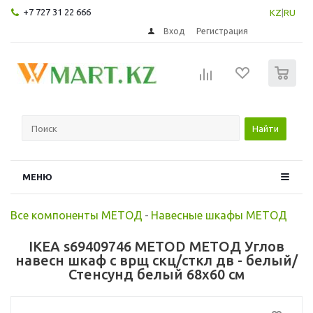
+7 727 31 22 666
KZ
|
RU
Вход
Регистрация
0
Найти
МЕНЮ
Все компоненты МЕТОД
-
Навесные шкафы МЕТОД
IKEA s69409746 METOD МЕТОД Углов
навесн шкаф с врщ скц/сткл дв - белый/
Стенсунд белый 68x60 см