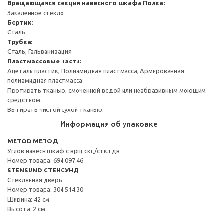
Вращающаяся секция навесного шкафа
Полка:
Закаленное стекло
Бортик:
Сталь
Трубка:
Сталь, Гальванизация
Пластмассовые части:
Ацеталь пластик, Полиамидная пластмасса, Армированная
полиамидная пластмасса
Протирать тканью, смоченной водой или неабразивным моющим
средством.
Вытирать чистой сухой тканью.
Информация об упаковке
METOD МЕТОД
Углов навесн шкаф с врщ скц/сткл дв
Номер товара: 694.097.46
STENSUND СТЕНСУНД
Стеклянная дверь
Номер товара: 304.514.30
Ширина: 42 см
Высота: 2 см