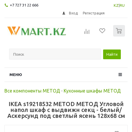
+7 727 31 22 666
KZ
|
RU
Вход
Регистрация
0
Найти
МЕНЮ
Все компоненты МЕТОД
-
Кухонные шкафы МЕТОД
IKEA s19218532 METOD МЕТОД Угловой
напол шкаф с выдвижн секц - белый/
Аскерсунд под светлый ясень 128x68 см