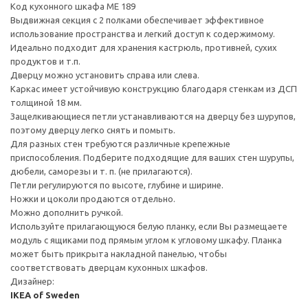
Код кухонного шкафа ME 189
Выдвижная секция с 2 полками обеспечивает эффективное
использование пространства и легкий доступ к содержимому.
Идеально подходит для хранения кастрюль, противней, сухих
продуктов и т.п.
Дверцу можно установить справа или слева.
Каркас имеет устойчивую конструкцию благодаря стенкам из ДСП
толщиной 18 мм.
Защелкивающиеся петли устанавливаются на дверцу без шурупов,
поэтому дверцу легко снять и помыть.
Для разных стен требуются различные крепежные
приспособления. Подберите подходящие для ваших стен шурупы,
дюбели, саморезы и т. п. (не прилагаются).
Петли регулируются по высоте, глубине и ширине.
Ножки и цоколи продаются отдельно.
Можно дополнить ручкой.
Используйте прилагающуюся белую планку, если Вы размещаете
модуль с ящиками под прямым углом к угловому шкафу. Планка
может быть прикрыта накладной панелью, чтобы
соответствовать дверцам кухонных шкафов.
Дизайнер:
IKEA of Sweden