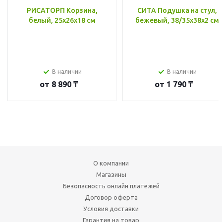
РИСАТОРП Корзина,
СИТА Подушка на стул,
белый, 25x26x18 см
бежевый, 38/35x38x2 см
В наличии
В наличии
от
8 890 ₸
от
1 790 ₸
О компании
Магазины
Безопасность онлайн платежей
Договор оферта
Условия доставки
Гарантия на товар