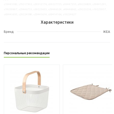
s19445582, s79317303, s29312176, s09227725, s09447355, s09226820, s39441291,
s19259607, s29446755, s39223655, s29446524, s49446962, s29223236, s19225957,
s69445650, s29224580, s29445614, s09414166, s19224627
Характеристики
Бренд
IKEA
Персональные рекомендации