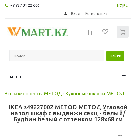
+7 727 31 22 666
KZ
|
RU
Вход
Регистрация
0
Найти
МЕНЮ
Все компоненты МЕТОД
-
Кухонные шкафы МЕТОД
IKEA s49227002 METOD МЕТОД Угловой
напол шкаф с выдвижн секц - белый/
Будбин белый с оттенком 128x68 см