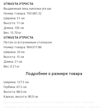
UTRUSTA УТРУСТА
Выдвижная секц напольн угл шк
Номер товара: 703.681.32
Ширина: 51 см
Высота: 11 см
Длина: 105 см
Вес: 15.70 кг
UTRUSTA УТРУСТА
Петля со встроенным стопором
Номер товара: 904.017.86
Ширина: 20 см
Высота: 15 см
Длина: 21 см
Вес: 0.21 кг
Подробнее о размере товара
Ширина: 127.5 см
Глубина: 67.5 см
Высота: 88.0 см
Каркас, высота: 80.0 см
Другие варианты: s49227002, s19218532, s39335422, s09447379, s29446736,
s19445582, s79317303, s29312176, s09227725, s09447355, s09226820, s39441291,