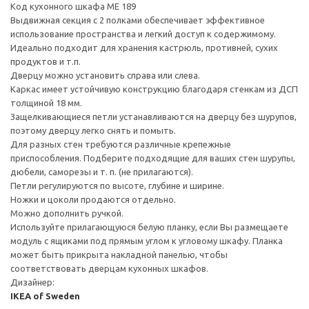
Код кухонного шкафа ME 189
Выдвижная секция с 2 полками обеспечивает эффективное
использование пространства и легкий доступ к содержимому.
Идеально подходит для хранения кастрюль, противней, сухих
продуктов и т.п.
Дверцу можно установить справа или слева.
Каркас имеет устойчивую конструкцию благодаря стенкам из ДСП
толщиной 18 мм.
Защелкивающиеся петли устанавливаются на дверцу без шурупов,
поэтому дверцу легко снять и помыть.
Для разных стен требуются различные крепежные
приспособления. Подберите подходящие для ваших стен шурупы,
дюбели, саморезы и т. п. (не прилагаются).
Петли регулируются по высоте, глубине и ширине.
Ножки и цоколи продаются отдельно.
Можно дополнить ручкой.
Используйте прилагающуюся белую планку, если Вы размещаете
модуль с ящиками под прямым углом к угловому шкафу. Планка
может быть прикрыта накладной панелью, чтобы
соответствовать дверцам кухонных шкафов.
Дизайнер:
IKEA of Sweden