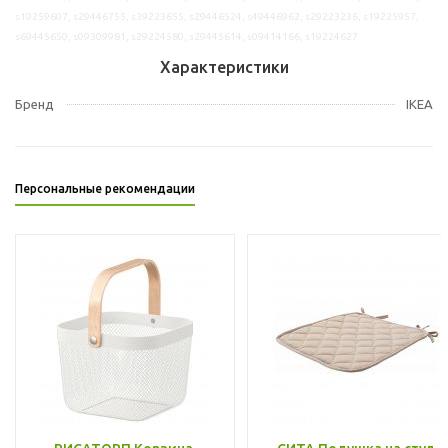
s19259607, s29446755, s39223655, s29446524, s49446962, s29223236, s19225957,
s69445650, s09309981, s29224580, s29445614, s09414166, s19224627
Характеристики
Бренд
IKEA
Персональные рекомендации