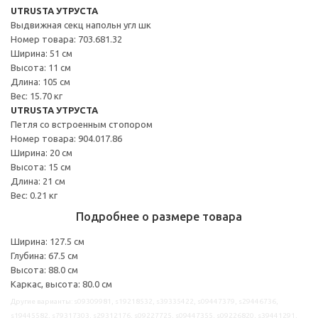
UTRUSTA УТРУСТА
Выдвижная секц напольн угл шк
Номер товара: 703.681.32
Ширина: 51 см
Высота: 11 см
Длина: 105 см
Вес: 15.70 кг
UTRUSTA УТРУСТА
Петля со встроенным стопором
Номер товара: 904.017.86
Ширина: 20 см
Высота: 15 см
Длина: 21 см
Вес: 0.21 кг
Подробнее о размере товара
Ширина: 127.5 см
Глубина: 67.5 см
Высота: 88.0 см
Каркас, высота: 80.0 см
Другие варианты: s09309981, s19218532, s39335422, s09447379, s29446736,
s19445582, s79317303, s29312176, s09227725, s09447355, s09226820, s39441291,