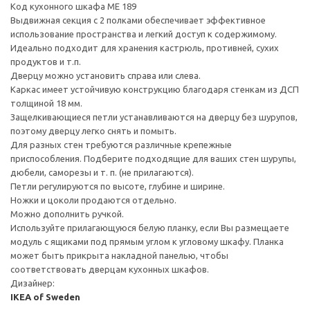
Код кухонного шкафа ME 189
Выдвижная секция с 2 полками обеспечивает эффективное
использование пространства и легкий доступ к содержимому.
Идеально подходит для хранения кастрюль, противней, сухих
продуктов и т.п.
Дверцу можно установить справа или слева.
Каркас имеет устойчивую конструкцию благодаря стенкам из ДСП
толщиной 18 мм.
Защелкивающиеся петли устанавливаются на дверцу без шурупов,
поэтому дверцу легко снять и помыть.
Для разных стен требуются различные крепежные
приспособления. Подберите подходящие для ваших стен шурупы,
дюбели, саморезы и т. п. (не прилагаются).
Петли регулируются по высоте, глубине и ширине.
Ножки и цоколи продаются отдельно.
Можно дополнить ручкой.
Используйте прилагающуюся белую планку, если Вы размещаете
модуль с ящиками под прямым углом к угловому шкафу. Планка
может быть прикрыта накладной панелью, чтобы
соответствовать дверцам кухонных шкафов.
Дизайнер:
IKEA of Sweden