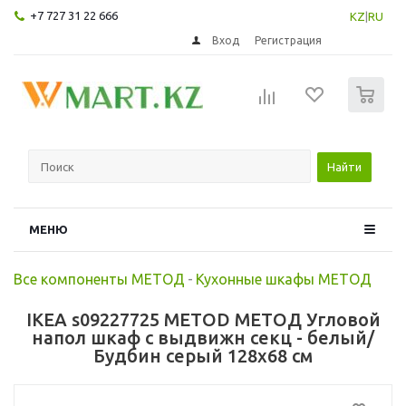
+7 727 31 22 666
KZ
|
RU
Вход
Регистрация
0
Найти
МЕНЮ
Все компоненты МЕТОД
-
Кухонные шкафы МЕТОД
IKEA s09227725 METOD МЕТОД Угловой
напол шкаф с выдвижн секц - белый/
Будбин серый 128x68 см