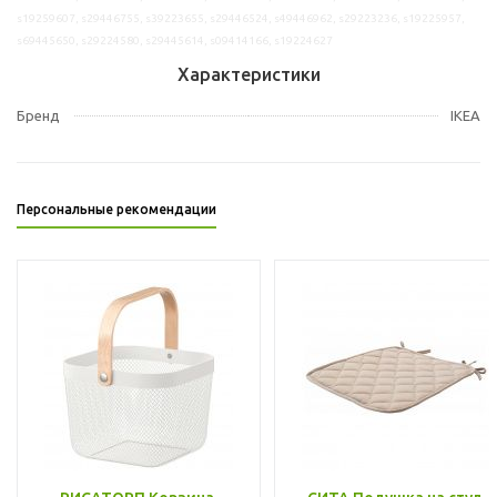
s19259607, s29446755, s39223655, s29446524, s49446962, s29223236, s19225957,
s69445650, s29224580, s29445614, s09414166, s19224627
Характеристики
Бренд
IKEA
Персональные рекомендации