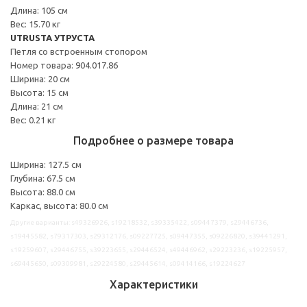
Длина: 105 см
Вес: 15.70 кг
UTRUSTA УТРУСТА
Петля со встроенным стопором
Номер товара: 904.017.86
Ширина: 20 см
Высота: 15 см
Длина: 21 см
Вес: 0.21 кг
Подробнее о размере товара
Ширина: 127.5 см
Глубина: 67.5 см
Высота: 88.0 см
Каркас, высота: 80.0 см
Другие варианты: s49326926, s19218532, s39335422, s09447379, s29446736,
s19445582, s79317303, s29312176, s09227725, s09447355, s09226820, s39441291,
s19259607, s29446755, s39223655, s29446524, s49446962, s29223236, s19225957,
s69445650, s09309981, s29224580, s29445614, s09414166, s19224627
Характеристики