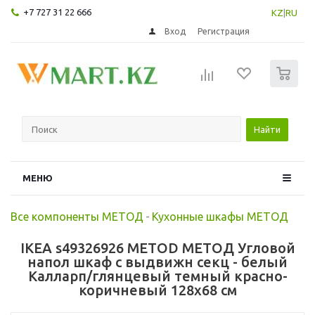
+7 727 31 22 666
KZ
|
RU
Вход
Регистрация
0
Найти
МЕНЮ
Все компоненты МЕТОД
-
Кухонные шкафы МЕТОД
IKEA s49326926 METOD МЕТОД Угловой
напол шкаф с выдвижн секц - белый
Калларп/глянцевый темный красно-
коричневый 128x68 см