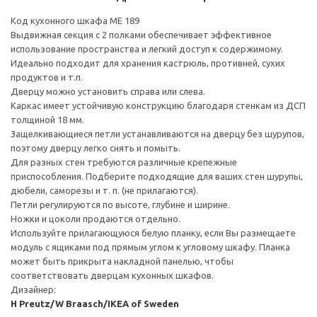
Код кухонного шкафа ME 189
Выдвижная секция с 2 полками обеспечивает эффективное
использование пространства и легкий доступ к содержимому.
Идеально подходит для хранения кастрюль, противней, сухих
продуктов и т.п.
Дверцу можно установить справа или слева.
Каркас имеет устойчивую конструкцию благодаря стенкам из ДСП
толщиной 18 мм.
Защелкивающиеся петли устанавливаются на дверцу без шурупов,
поэтому дверцу легко снять и помыть.
Для разных стен требуются различные крепежные
приспособления. Подберите подходящие для ваших стен шурупы,
дюбели, саморезы и т. п. (не прилагаются).
Петли регулируются по высоте, глубине и ширине.
Ножки и цоколи продаются отдельно.
Используйте прилагающуюся белую планку, если Вы размещаете
модуль с ящиками под прямым углом к угловому шкафу. Планка
может быть прикрыта накладной панелью, чтобы
соответствовать дверцам кухонных шкафов.
Дизайнер:
H Preutz/W Braasch/IKEA of Sweden