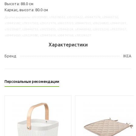
Высота: 88.0 см
Каркас, высота: 80.0 см
Другие варианты: s09309981, s19218532, s39335422, s09447379, s29446736,
s19445582, s79317303, s29312176, s09227725, s09447355, s09226820, s39441291,
s19259607, s29446755, s39223655, s29446524, s49446962, s29223236, s19225957,
s69445650, s29224580, s29445614, s09414166, s19224627
Характеристики
Бренд
IKEA
Персональные рекомендации