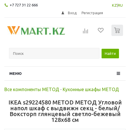
+7 727 31 22 666
KZ
|
RU
Вход
Регистрация
0
Найти
МЕНЮ
Все компоненты МЕТОД
-
Кухонные шкафы МЕТОД
IKEA s29224580 METOD МЕТОД Угловой
напол шкаф с выдвижн секц - белый/
Воксторп глянцевый светло-бежевый
128x68 см