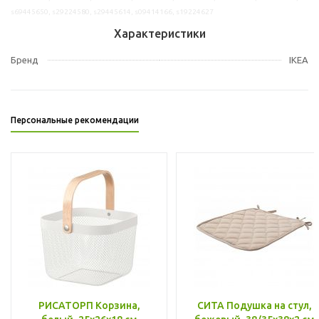
s69445650, s29224580, s29445614, s09414166, s19224627
Характеристики
Бренд
IKEA
Персональные рекомендации
РИСАТОРП Корзина,
СИТА Подушка на стул,