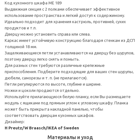
Код кухонного шкафа ME 189
Выдвижная секция с 2 полками обеспечивает эффективное
использование пространства и легкий доступ к содержимому.
Идеально подходит для хранения кастрюль, противней, сухих
продуктов и т.п.
Дверцу можно установить справа или слева.
Каркас имеет устойчивую конструкцию благодаря стенкам из ДСП
толщиной 18 мм.
Защелкивающиеся петли устанавливаются на дверцу без шурупов,
поэтому дверцу легко снять и помыть.
Для разных стен требуются различные крепежные
приспособления. Подберите подходящие для ваших стен шурупы,
дюбели, саморезы и т. п. (не прилагаются).
Петли регулируются по высоте, глубине и ширине.
Ножки и цоколи продаются отдельно.
Используйте прилагающуюся белую планку, если Вы размещаете
модуль с ящиками под прямым углом к угловому шкафу. Планка
может быть прикрыта накладной панелью, чтобы
соответствовать дверцам кухонных шкафов.
Дизайнер:
H Preutz/W Braasch/IKEA of Sweden
Материалы и уход