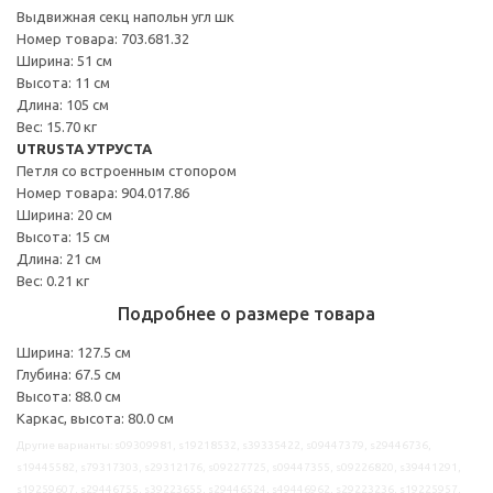
Выдвижная секц напольн угл шк
Номер товара: 703.681.32
Ширина: 51 см
Высота: 11 см
Длина: 105 см
Вес: 15.70 кг
UTRUSTA УТРУСТА
Петля со встроенным стопором
Номер товара: 904.017.86
Ширина: 20 см
Высота: 15 см
Длина: 21 см
Вес: 0.21 кг
Подробнее о размере товара
Ширина: 127.5 см
Глубина: 67.5 см
Высота: 88.0 см
Каркас, высота: 80.0 см
Другие варианты: s09309981, s19218532, s39335422, s09447379, s29446736,
s19445582, s79317303, s29312176, s09227725, s09447355, s09226820, s39441291,
s19259607, s29446755, s39223655, s29446524, s49446962, s29223236, s19225957,