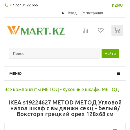
+7 727 31 22 666
KZ
|
RU
Вход
Регистрация
0
Найти
МЕНЮ
Все компоненты МЕТОД
-
Кухонные шкафы МЕТОД
IKEA s19224627 METOD МЕТОД Угловой
напол шкаф с выдвижн секц - белый/
Воксторп грецкий орех 128x68 см